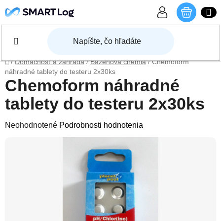
Prejsť na obsah
NÁKU
Domov
/
Domácnosť a záhrada
/
Bazénová chémia
/
Chemoform
náhradné tablety do testeru 2x30ks
Chemoform náhradné
tablety do testeru 2x30ks
Priemerné hodnotenie produktu je 0,0 z 5 hviezdičiek.
Neohodnotené
Podrobnosti hodnotenia