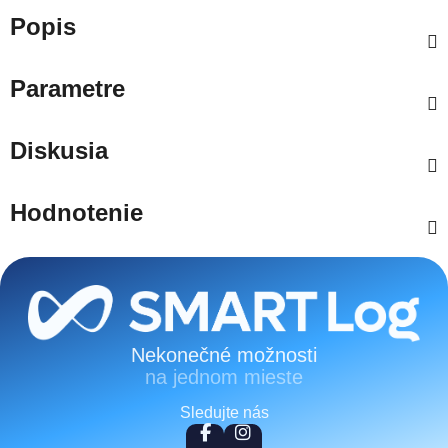
Popis
Parametre
Diskusia
Hodnotenie
Zápätie
Nekonečné možnosti
na jednom mieste
Sledujte nás