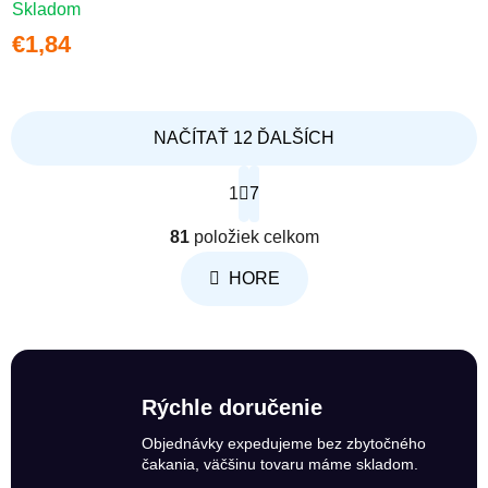
Skladom
€1,84
NAČÍTAŤ 12 ĎALŠÍCH
Stránkovanie
1
7
Ovládacie prvky výpisu
81
položiek celkom
HORE
Rýchle doručenie
Objednávky expedujeme bez zbytočného
čakania, väčšinu tovaru máme skladom.