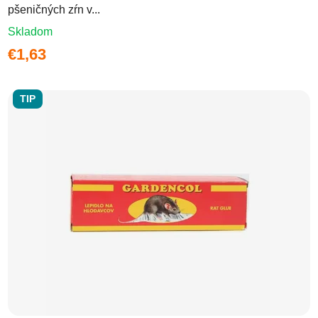
pšeničných zŕn v...
Skladom
€1,63
TIP