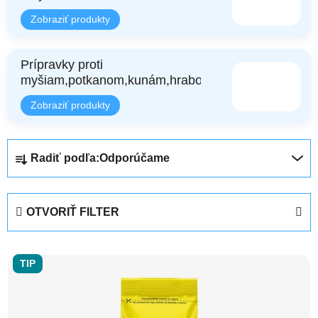
Prípravky proti
myšiam,potkanom,kunám,hrabošom
Radenie produktov
Radiť podľa:
Odporúčame
OTVORIŤ FILTER
Výpis produktov
TIP