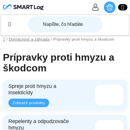
Prejsť na obsah
NÁKU
Domov
/
Domácnosť a záhrada
/
Prípravky proti hmyzu a škodcom
Prípravky proti hmyzu a
škodcom
Spreje proti hmyzu a
insekticídy
Repelenty a odpudzovače
hmyzu