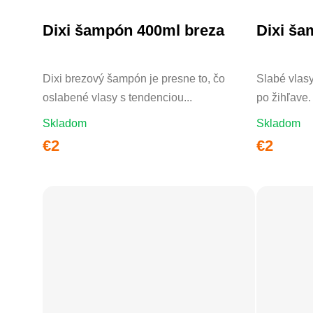
Dixi šampón 400ml breza
Dixi ša
DO KOŠÍKA
Dixi brezový šampón je presne to, čo
Slabé vlasy
oslabené vlasy s tendenciou...
po žihľave. 
Skladom
Skladom
€2
€2