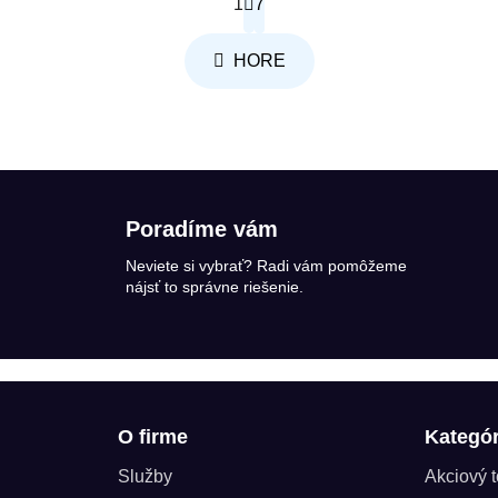
1
7
Ovládacie prvky výpisu
HORE
Poradíme vám
Neviete si vybrať? Radi vám pomôžeme
nájsť to správne riešenie.
O firme
Kategór
Služby
Akciový 