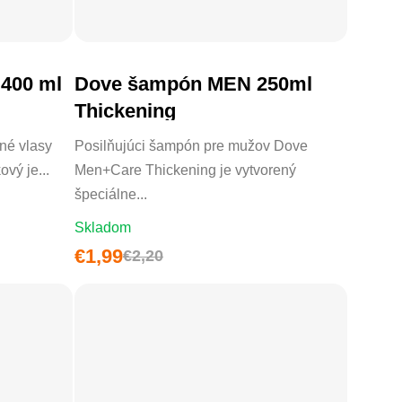
 400 ml
Dove šampón MEN 250ml
DO KOŠÍKA
Thickening
né vlasy
Posilňujúci šampón pre mužov Dove
vý je...
Men+Care Thickening je vytvorený
špeciálne...
Skladom
€1,99
€2,20