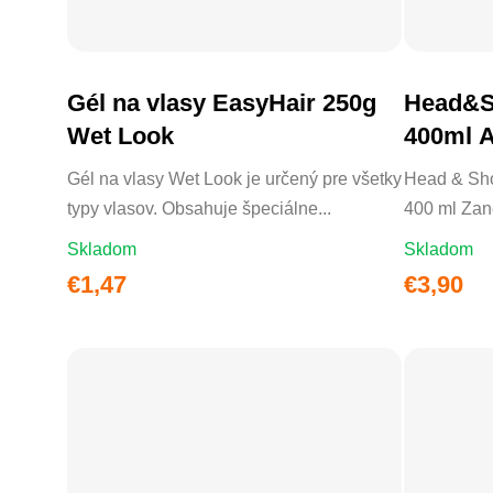
Gél na vlasy EasyHair 250g
Head&S
DO KOŠÍKA
Wet Look
400ml A
Gél na vlasy Wet Look je určený pre všetky
Head & Sho
typy vlasov. Obsahuje špeciálne...
400 ml Zane
Skladom
Skladom
€1,47
€3,90