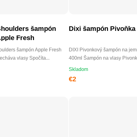
houlders šampón
Dixi šampón Pivoňka
DO KOŠÍKA
DO KOŠÍKA
pple Fresh
ulders šampón Apple Fresh
DIXI Pivonkový šampón na jem
cháva vlasy Spočíta...
400ml Šampón na vlasy Pivonko
Skladom
€2