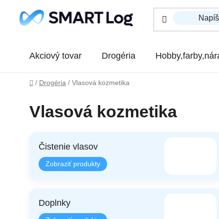
Prejsť na obsah
Akciový tovar
Drogéria
Hobby,farby,nár
Domov
/
Drogéria
/
Vlasová kozmetika
Vlasová kozmetika
Čistenie vlasov
Doplnky