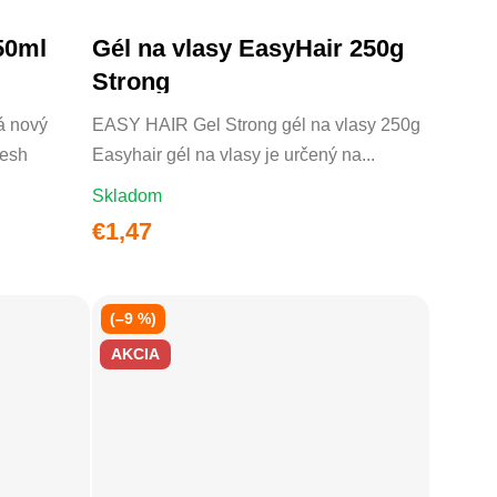
50ml
Gél na vlasy EasyHair 250g
DO KOŠÍKA
Strong
á nový
EASY HAIR Gel Strong gél na vlasy 250g
resh
Easyhair gél na vlasy je určený na...
Skladom
€1,47
(–9 %)
AKCIA