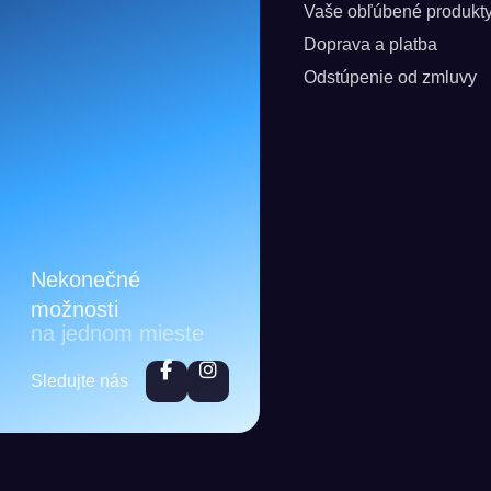
Vaše obľúbené produkt
Doprava a platba
Odstúpenie od zmluvy
Nekonečné
možnosti
na jednom mieste
Sledujte nás