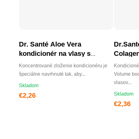
Dr. Santé Aloe Vera
Dr.Sant
DO KOŠÍKA
kondicionér na vlasy s
Colagen
výťažkami aloe vera 200ml
Koncentrované zloženie kondicionéru je
Kondicionér
špeciálne navrhnuté tak, aby...
Volume boo
vlasov...
Skladom
Skladom
€2,26
€2,36