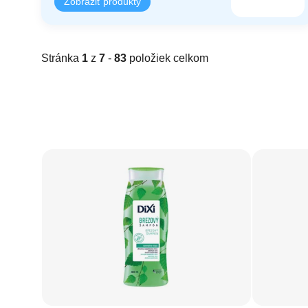
Stránka
1
z
7
-
83
položiek celkom
Výpis produktov