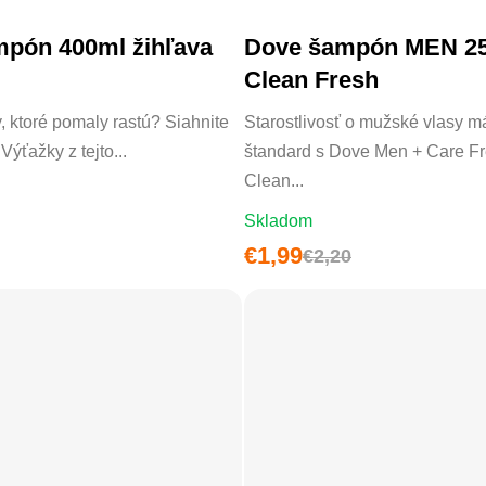
mpón 400ml žihľava
Dove šampón MEN 2
DO KOŠÍKA
DO KOŠÍKA
Clean Fresh
, ktoré pomaly rastú? Siahnite
Starostlivosť o mužské vlasy m
Výťažky z tejto...
štandard s Dove Men + Care F
Clean...
Skladom
€1,99
€2,20