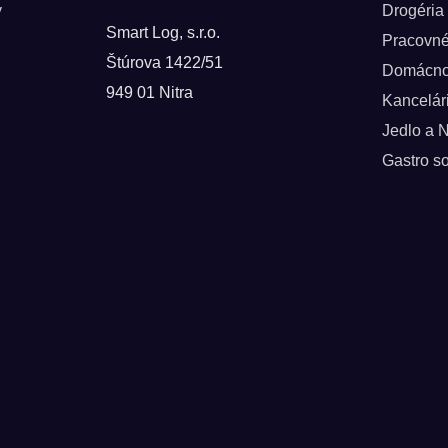
y
Drogéria
Smart Log, s.r.o.
Pracovn
Štúrova 1422/51
Domácno
949 01 Nitra
Kancelár
Jedlo a 
Gastro so