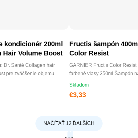
e kondicionér 200ml
Fructis šampón 400
DO KOŠÍKA
DO KOŠÍKA
 Hair Volume Boost
Color Resist
. Dr. Santé Collagen hair
GARNIER Fructis Color Resist
st pre zväčšenie objemu
farbené vlasy 250ml Šampón na 
Skladom
€3,33
NAČÍTAŤ 12 ĎALŠÍCH
Stránkovanie