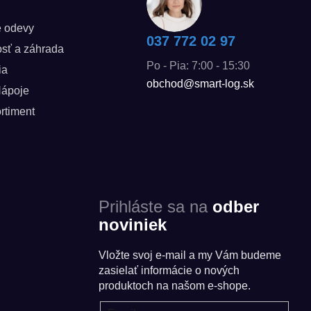
é odevy
037 772 02 97
sť a záhrada
Po - Pia: 7:00 - 15:30
ia
obchod@smart-log.sk
Nápoje
rtiment
Prihláste sa na
odber
noviniek
Vložte svoj e-mail a my Vám budeme
zasielať informácie o nových
produktoch na našom e-shope.