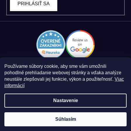
PRIHLÁSIŤ SA
Používame súbory cookie, aby sme vám umožnili
pohodlné prehliadanie webovej stránky a vďaka analýze
neustále zlepšovali jej funkcie, výkon a použiteľnosť.
Viac
informácií
Zásady spracovania osobných údajov
Obchodné podmienky
Nastavenie
Súhlasím
Vytvoril Shoptet
a
Adatelier
Copyright 2026
Smart Log
. Všetky práva vyhradené.