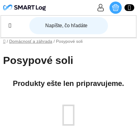
Prejsť na obsah
NÁKU
Domov
/
Domácnosť a záhrada
/
Posypové soli
Posypové soli
Produkty ešte len pripravujeme.