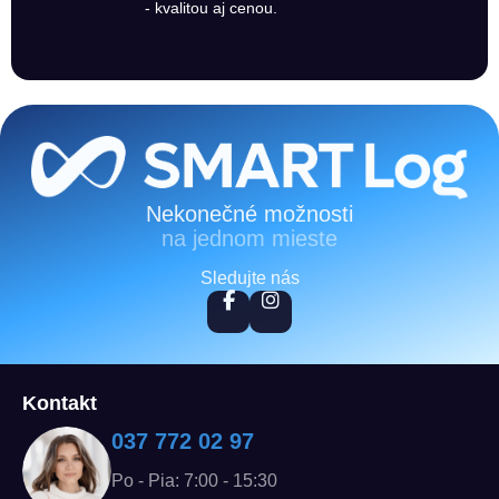
- kvalitou aj cenou.
Zápätie
Nekonečné možnosti
na jednom mieste
Sledujte nás
Kontakt
037 772 02 97
Po - Pia: 7:00 - 15:30