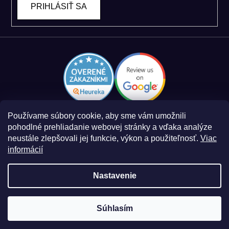
PRIHLÁSIŤ SA
Používame súbory cookie, aby sme vám umožnili
pohodlné prehliadanie webovej stránky a vďaka analýze
neustále zlepšovali jej funkcie, výkon a použiteľnosť.
Viac
informácií
Zásady spracovania osobných údajov
Obchodné podmienky
Nastavenie
Súhlasím
Vytvoril Shoptet
a
Adatelier
Copyright 2026
Smart Log
. Všetky práva vyhradené.