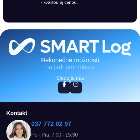
- kvalitou aj cenou.
Zápätie
Nekonečné možnosti
na jednom mieste
Sledujte nás
Kontakt
037 772 02 97
Po - Pia: 7:00 - 15:30