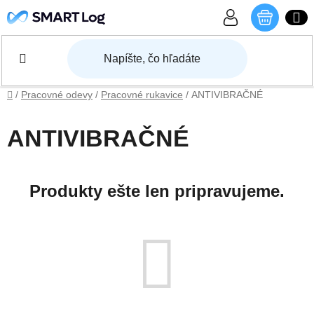
Prejsť na obsah
NÁKU
Domov
/
Pracovné odevy
/
Pracovné rukavice
/
ANTIVIBRAČNÉ
ANTIVIBRAČNÉ
Produkty ešte len pripravujeme.