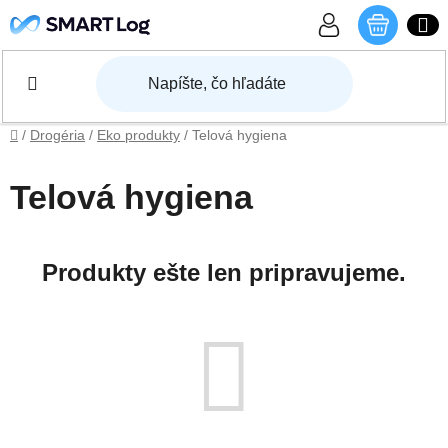
Prejsť na obsah
NÁKU
Domov
/
Drogéria
/
Eko produkty
/
Telová hygiena
Telová hygiena
Produkty ešte len pripravujeme.