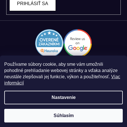
PRIHLÁSIŤ SA
Používame súbory cookie, aby sme vám umožnili
pohodlné prehliadanie webovej stránky a vďaka analýze
neustále zlepšovali jej funkcie, výkon a použiteľnosť.
Viac
informácií
Zásady spracovania osobných údajov
Obchodné podmienky
Nastavenie
Súhlasím
Vytvoril Shoptet
a
Adatelier
Copyright 2026
Smart Log
. Všetky práva vyhradené.