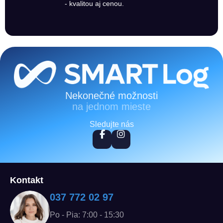
- kvalitou aj cenou.
Zápätie
Nekonečné možnosti
na jednom mieste
Sledujte nás
Kontakt
037 772 02 97
Po - Pia: 7:00 - 15:30