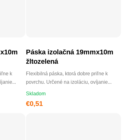
mx10m
Páska izolačná 19mmx10m
DO KOŠÍKA
žltozelená
iľne k
Flexibilná páska, ktorá dobre priľne k
janie...
povrchu. Určené na izoláciu, ovíjanie...
Skladom
€0,51