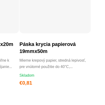
mx20m
Páska krycia papierová
DO KOŠÍKA
19mmx50m
iľne k
Mierne krepový papier, stredná lepivosť,
janie...
pre vnútorné použitie do 40°C,...
Skladom
€0,81