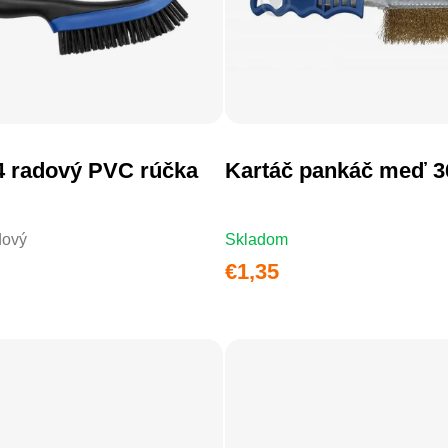
DO KOŠÍKA
DO KOŠÍKA
4 radový PVC rúčka
Kartáč pankáč meď 3
dový
Skladom
€1,35