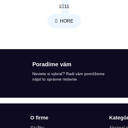
Stránkovanie
1
11
Ovládacie prvky výpisu
HORE
Poradíme vám
Neviete si vybrať? Radi vám pomôžeme
nájsť to správne riešenie.
O firme
Kategór
Služby
Akciový 