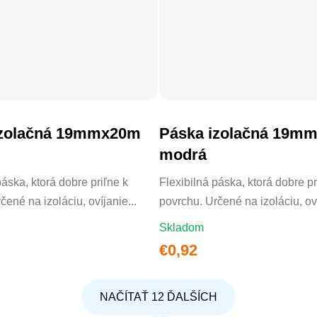
izolačná 19mmx20m
Páska izolačná 19m
DO KOŠÍKA
DO KOŠÍKA
modrá
páska, ktorá dobre priľne k
Flexibilná páska, ktorá dobre pr
čené na izoláciu, ovíjanie...
povrchu. Určené na izoláciu, oví
Skladom
€0,92
NAČÍTAŤ 12 ĎALŠÍCH