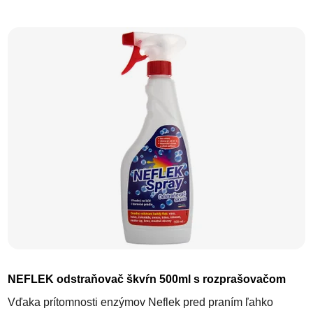
Priemerné hodnotenie produktu j
NEFLEK odstraňovač škvŕn 500ml s rozprašovačom
Vďaka prítomnosti enzýmov Neflek pred praním ľahko