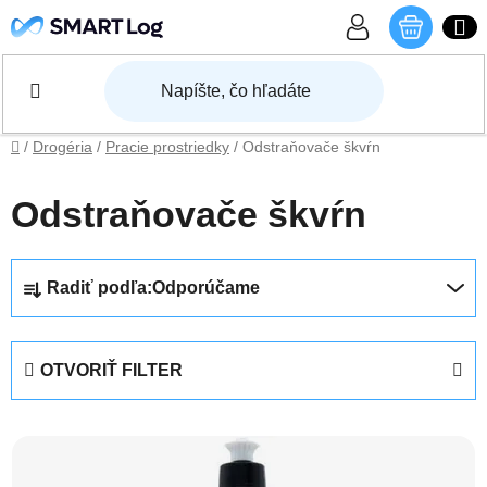
Prejsť na obsah
NÁKU
Domov
/
Drogéria
/
Pracie prostriedky
/
Odstraňovače škvŕn
Odstraňovače škvŕn
Radenie produktov
Radiť podľa:
Odporúčame
OTVORIŤ FILTER
Výpis produktov