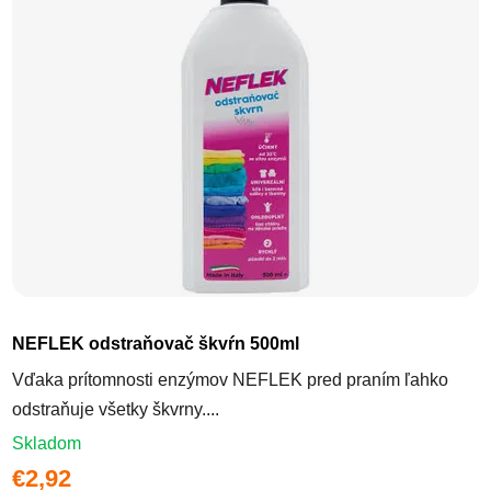
Priemerné hodnotenie produktu j
NEFLEK odstraňovač škvŕn 500ml
Vďaka prítomnosti enzýmov NEFLEK pred praním ľahko
odstraňuje všetky škvrny....
Skladom
€2,92