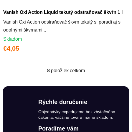
Vanish Oxi Action Liquid tekutý odstraňovač škvŕn 1 l
Vanish Oxi Action odstraňovač škvŕn tekutý si poradí aj s
odolnými škvrnami...
Skladom
€4,05
8
položiek celkom
Ovládacie prvky výpisu
Rýchle doručenie
Objednávky expedujeme bez zbytočného
čakania, väčšinu tovaru máme skladom.
Poradíme vám