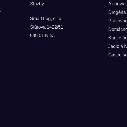
Služby
Akciový 
y
Drogéria
Smart Log, s.r.o.
Pracovn
Štúrova 1422/51
Domácno
949 01 Nitra
Kancelár
Jedlo a 
Gastro so