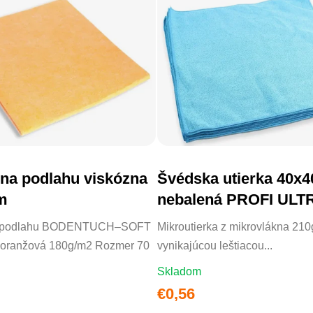
na podlahu viskózna
Švédska utierka 40x4
DO KOŠÍKA
DO KOŠÍKA
m
nebalená PROFI ULT
210g/m2
a podlahu BODENTUCH–SOFT
Mikroutierka z mikrovlákna 210
 oranžová 180g/m2 Rozmer 70
vynikajúcou leštiacou...
Skladom
€0,56