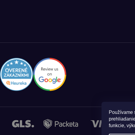
Používame s
prehliadanie
funkcie, výk