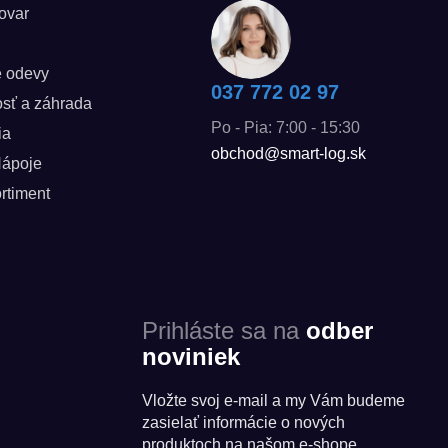
tovar
é odevy
037 772 02 97
sť a záhrada
Po - Pia: 7:00 - 15:30
ia
obchod@smart-log.sk
Nápoje
rtiment
Prihláste sa na
odber
noviniek
Vložte svoj e-mail a my Vám budeme
zasielať informácie o nových
produktoch na našom e-shope.