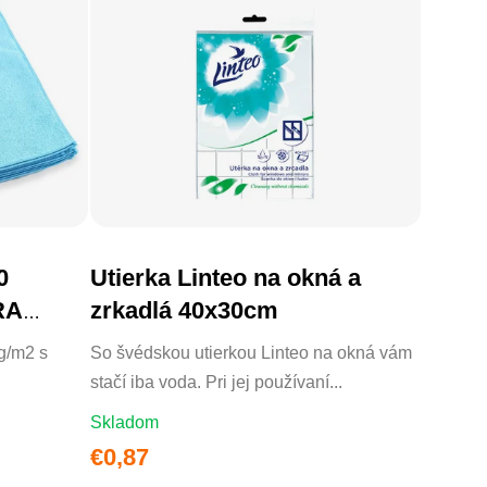
0
Utierka Linteo na okná a
DO KOŠÍKA
RA
zrkadlá 40x30cm
g/m2 s
So švédskou utierkou Linteo na okná vám
stačí iba voda. Pri jej používaní...
Skladom
€0,87