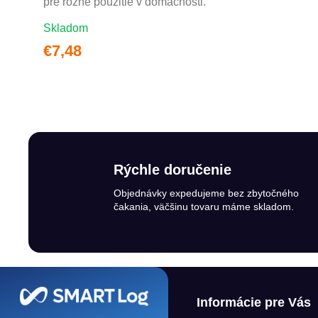
pre rôzne použitie v domácnosti.
Skladom
€7,48
Rýchle doručenie
Objednávky expedujeme bez zbytočného
čakania, väčšinu tovaru máme skladom.
Zápätie
Informácie pre Vás