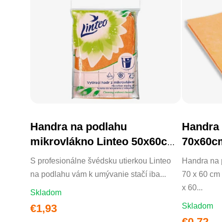
Handra na podlahu
Handra 
DO KOŠÍKA
mikrovlákno Linteo 50x60cm
70x60c
balená
S profesionálne švédsku utierkou Linteo
Handra n
na podlahu vám k umývanie stačí iba...
70 x 60 cm
x 60...
Skladom
Skladom
€1,93
€0,72