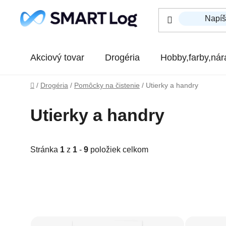
Prejsť na obsah
Akciový tovar
Drogéria
Hobby,farby,nár
Domov
/
Drogéria
/
Pomôcky na čistenie
/
Utierky a handry
Utierky a handry
Stránka
1
z
1
-
9
položiek celkom
Výpis produktov