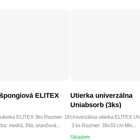
 špongiová ELITEX
Utierka univerzálna
DO KOŠÍKA
DO KOŠÍKA
Uniabsorb (3ks)
utierka ELITEX 3ks Rozmer: 18
Univerzálna utierka ELITEX
ba: modrá, žltá, oranžová...
3 ks Rozmer: 38x33 cm Mix...
Skladom