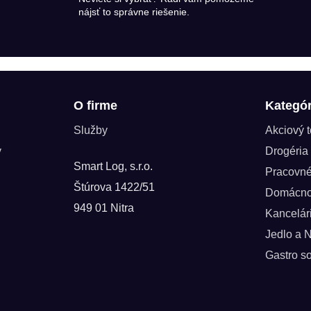
nájsť to správne riešenie.
O firme
Kategór
Služby
Akciový 
y
Drogéria
Smart Log, s.r.o.
Pracovn
Štúrova 1422/51
Domácno
949 01 Nitra
Kancelár
Jedlo a 
Gastro so