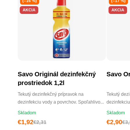
(–16 %)
(–17 %)
AKCIA
AKCIA
Priemerné hodnotenie produktu je
Savo Originál dezinfekčný
Savo Or
DO KOŠÍKA
prostriedok 1,2l
Tekutý dezinfekčný prípravok na
Tekutý dezi
dezinfekciu vody a povrchov. Spoľahlivo...
dezinfekciu
Skladom
Skladom
€1,92
€2,90
€2,31
€3,