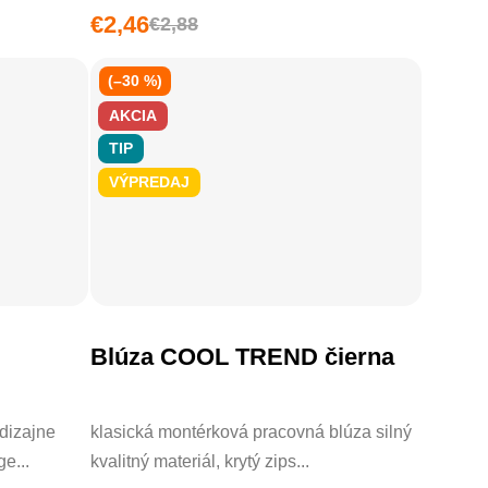
€2,46
€2,88
(–30 %)
AKCIA
TIP
VÝPREDAJ
Blúza COOL TREND čierna
dizajne
klasická montérková pracovná blúza silný
e...
kvalitný materiál, krytý zips...