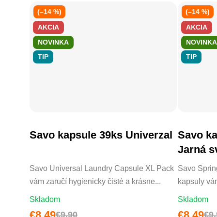
(–14 %)
(–14 %)
AKCIA
AKCIA
NOVINKA
NOVINKA
TIP
TIP
Savo kapsule 39ks Univerzal
Savo ka
DO KOŠÍKA
Jarná s
Savo Universal Laundry Capsule XL Pack
Savo Sprin
vám zaručí hygienicky čisté a krásne...
kapsuly vám
Skladom
Skladom
€8,49
€8,49
€9,90
€9,