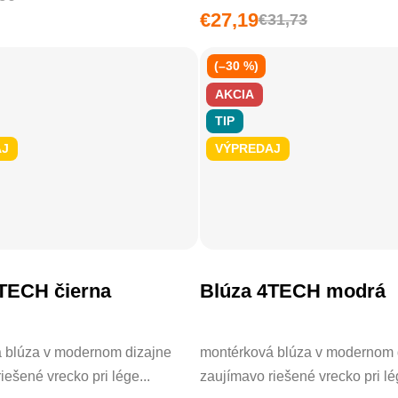
€27,19
€31,73
(–30 %)
AKCIA
TIP
AJ
VÝPREDAJ
TECH čierna
Blúza 4TECH modrá
 blúza v modernom dizajne
montérková blúza v modernom 
iešené vrecko pri lége...
zaujímavo riešené vrecko pri lég