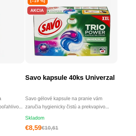
(–19 %)
AKCIA
Savo kapsule 40ks Univerzal
DO KOŠÍKA
a
Savo gélové kapsule na pranie vám
oľahlivo...
zaručia hygienicky čistú a prekvapivo...
Skladom
€8,59
€10,61