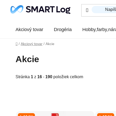
Prejsť na obsah
Akciový tovar
Drogéria
Hobby,farby,nár
Domov
/
Akciový tovar
/
Akcie
Akcie
Stránka
1
z
16
-
190
položiek celkom
Výpis produktov