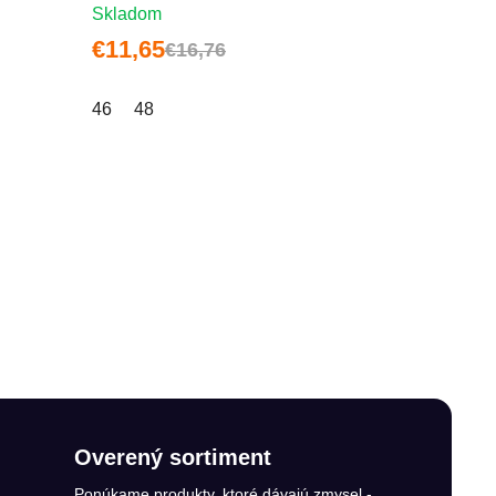
Skladom
€11,65
€16,76
46
48
Overený sortiment
Ponúkame produkty, ktoré dávajú zmysel -