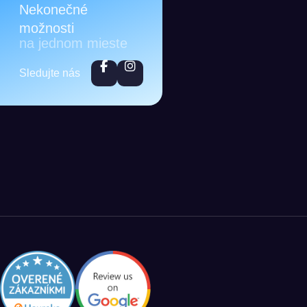
Nekonečné
možnosti
na jednom mieste
Sledujte nás