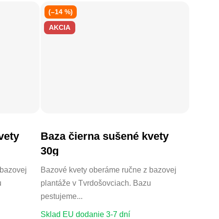
(–14 %)
AKCIA
vety
Baza čierna sušené kvety
DO KOŠÍKA
30g
 bazovej
Bazové kvety oberáme ručne z bazovej
u
plantáže v Tvrdošovciach. Bazu
pestujeme...
Sklad EU dodanie 3-7 dní