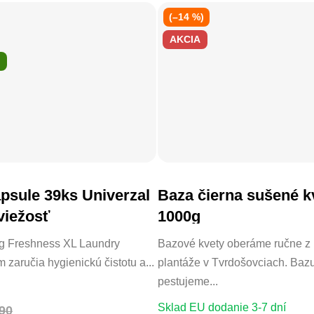
(–14 %)
AKCIA
psule 39ks Univerzal
Baza čierna sušené k
DO KOŠÍKA
DO KOŠÍKA
viežosť
1000g
g Freshness XL Laundry
Bazové kvety oberáme ručne z
 zaručia hygienickú čistotu a...
plantáže v Tvrdošovciach. Baz
pestujeme...
Sklad EU dodanie 3-7 dní
90