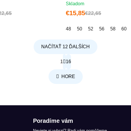
Skladom
€15,85
22,65
€22,65
48
50
52
56
58
60
NAČÍTAŤ 12 ĎALŠÍCH
Stránkovanie
1
16
Ovládacie prvky výpisu
HORE
Poradíme vám
Neviete si vybrať? Radi vám pomôžeme