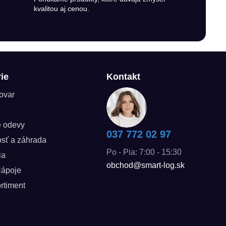
kvalitou aj cenou.
ie
Kontakt
tovar
é odevy
037 772 02 97
sť a záhrada
Po - Pia: 7:00 - 15:30
ia
obchod@smart-log.sk
Nápoje
rtiment