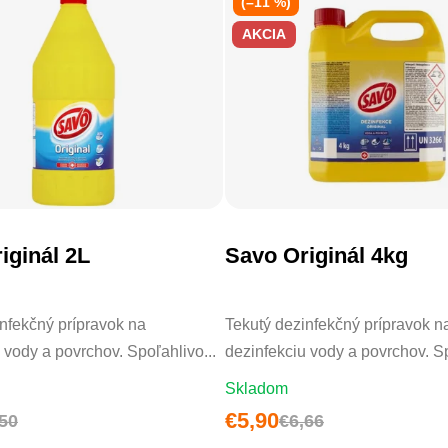
(–11 %)
AKCIA
 5,0 z 5 hviezdičiek.
iginál 2L
Savo Originál 4kg
DO KOŠÍKA
DO KOŠÍKA
nfekčný prípravok na
Tekutý dezinfekčný prípravok n
 vody a povrchov. Spoľahlivo...
dezinfekciu vody a povrchov. Sp
Skladom
€5,90
50
€6,66