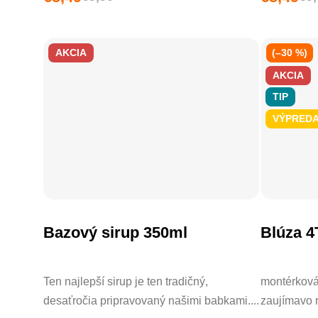
AKCIA
(–30 %)
AKCIA
TIP
VÝPRED
Bazový sirup 350ml
Blúza 4
DO KOŠÍKA
Ten najlepší sirup je ten tradičný,
montérková
desaťročia pripravovaný našimi babkami....
zaujímavo r