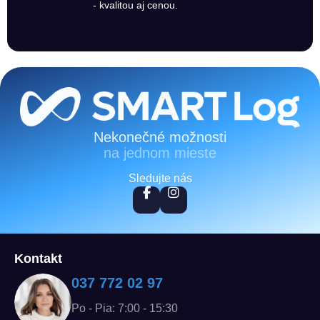
- kvalitou aj cenou.
Zápätie
Nekonečné možnosti
na jednom mieste
Sledujte nás
Kontakt
037 772 02 97
Po - Pia: 7:00 - 15:30