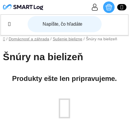
Prejsť na obsah
NÁKU
Domov
/
Domácnosť a záhrada
/
Sušenie bielizne
/
Šnúry na bielizeň
Šnúry na bielizeň
Produkty ešte len pripravujeme.