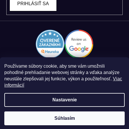
PRIHLÁSIŤ SA
Používame súbory cookie, aby sme vám umožnili
pohodlné prehliadanie webovej stránky a vďaka analýze
neustále zlepšovali jej funkcie, výkon a použiteľnosť.
Viac
informácií
Zásady spracovania osobných údajov
Obchodné podmienky
Nastavenie
Súhlasím
Vytvoril Shoptet
a
Adatelier
Copyright 2026
Smart Log
. Všetky práva vyhradené.