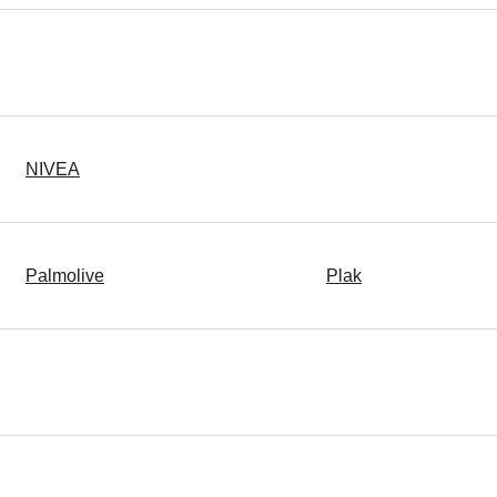
NIVEA
Palmolive
Plak