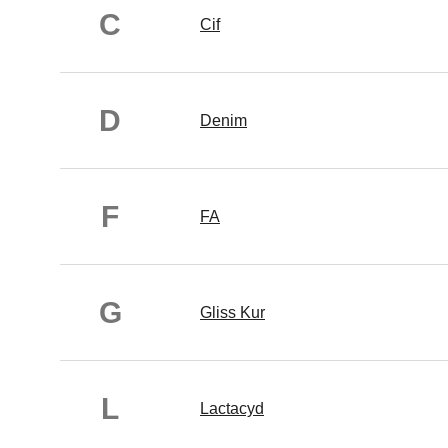
C
Cif
D
Denim
F
FA
G
Gliss Kur
L
Lactacyd