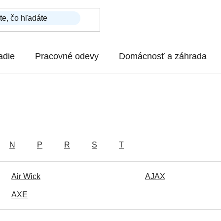
adie
Pracovné odevy
Domácnosť a záhrada
N
P
R
S
T
Air Wick
AJAX
AXE