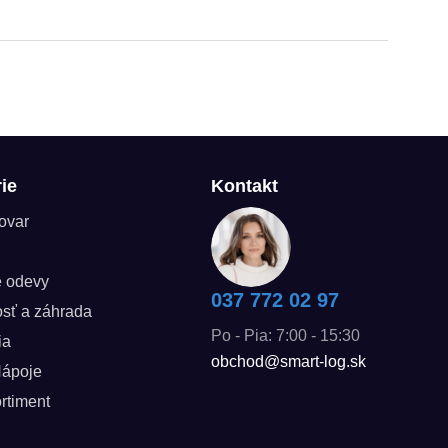
ie
Kontakt
tovar
é odevy
037 772 02 97
sť a záhrada
Po - Pia: 7:00 - 15:30
ia
obchod@smart-log.sk
Nápoje
rtiment