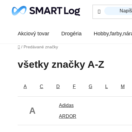
Prejsť na obsah
Akciový tovar
Drogéria
Hobby,farby,nár
Domov
/
Predávané značky
všetky značky A-Z
A
C
D
F
G
L
M
Adidas
A
ARDOR