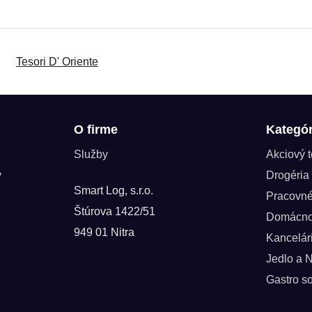
Tesori D' Oriente
O firme
Kategór
Služby
Akciový 
y
Drogéria
Smart Log, s.r.o.
Pracovn
Štúrova 1422/51
Domácno
949 01 Nitra
Kancelár
Jedlo a 
Gastro so