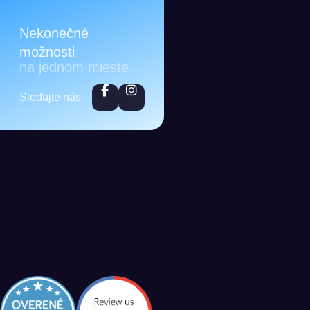
Nekonečné
možnosti
na jednom mieste
Sledujte nás