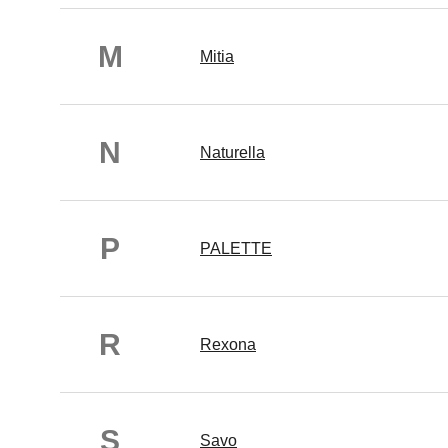
M
Mitia
N
Naturella
P
PALETTE
R
Rexona
S
Savo