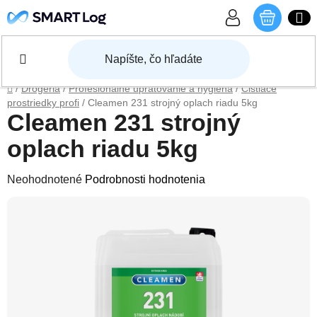
Prejsť na obsah
NÁKU
Domov
/
Drogéria
/
Profesionálne upratovanie a hygiena
/
Čistiace
prostriedky profi
/
Cleamen 231 strojný oplach riadu 5kg
Cleamen 231 strojný
oplach riadu 5kg
Priemerné hodnotenie produktu je 0,0 z 5 hviezdičiek.
Neohodnotené
Podrobnosti hodnotenia