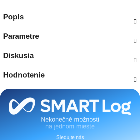
Popis
Parametre
Diskusia
Hodnotenie
Zápätie
Nekonečné možnosti
na jednom mieste
Sledujte nás