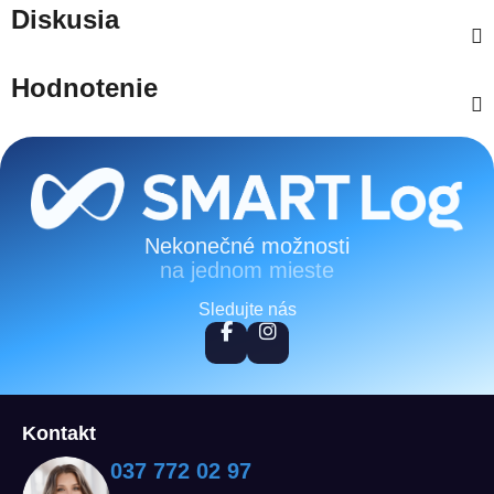
Diskusia
Hodnotenie
Zápätie
Nekonečné možnosti
na jednom mieste
Sledujte nás
Kontakt
037 772 02 97