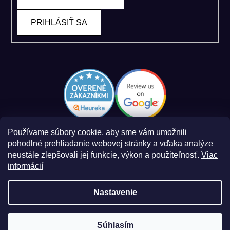
PRIHLÁSIŤ SA
Používame súbory cookie, aby sme vám umožnili
pohodlné prehliadanie webovej stránky a vďaka analýze
neustále zlepšovali jej funkcie, výkon a použiteľnosť.
Viac
informácií
Zásady spracovania osobných údajov
Obchodné podmienky
Nastavenie
Súhlasím
Vytvoril Shoptet
a
Adatelier