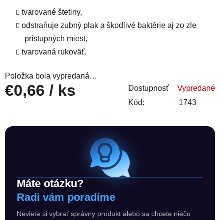
tvarované štetiny,
odstraňuje zubný plak a škodlivé baktérie aj zo zle
prístupných miest,
tvarovaná rukoväť.
Položka bola vypredaná…
€0,66
/ ks
Dostupnosť
Vypredané
Kód:
1743
Jednotková cena:
Máte otázku?
Radi vám poradíme
Neviete si vybrať správny produkt alebo sa chcete niečo