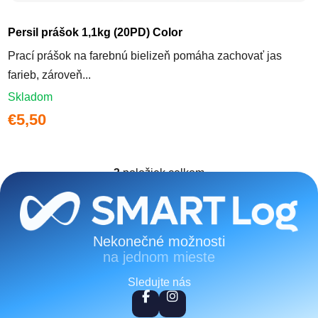
Persil prášok 1,1kg (20PD) Color
Prací prášok na farebnú bielizeň pomáha zachovať jas
farieb, zároveň...
Skladom
€5,50
3
položiek celkom
Ovládacie prvky výpisu
Zápätie
Nekonečné možnosti
na jednom mieste
Sledujte nás