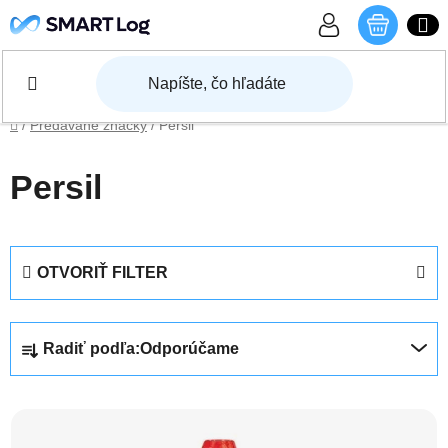
Prejsť na obsah
NÁKU
Domov
/
Predávané značky
/
Persil
Persil
OTVORIŤ FILTER
Radenie produktov
Radiť podľa:
Odporúčame
Výpis produktov