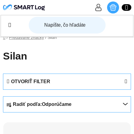
Prejsť na obsah
NÁKU
Domov
/
Predávané značky
/
Silan
Silan
OTVORIŤ FILTER
Radenie produktov
Radiť podľa:
Odporúčame
Výpis produktov