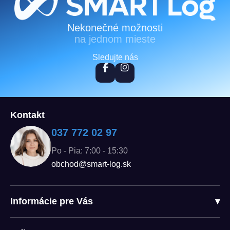
Zápätie
Nekonečné možnosti
na jednom mieste
Sledujte nás
Kontakt
037 772 02 97
Po - Pia: 7:00 - 15:30
obchod@smart-log.sk
Informácie pre Vás
▾