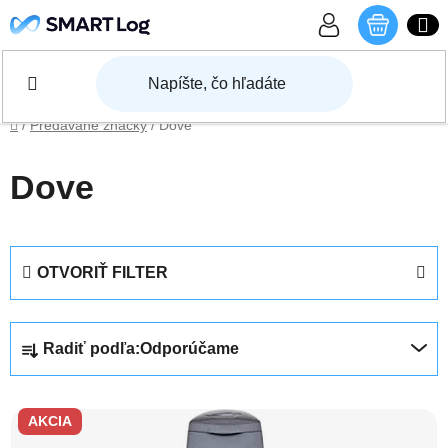
Prejsť na obsah
NÁKU
Domov
/
Predávané značky
/
Dove
Dove
OTVORIŤ FILTER
Radenie produktov
Radiť podľa:
Odporúčame
Výpis produktov
AKCIA