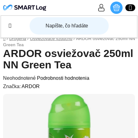
Prejsť na obsah
NÁKU
Domov
/
Drogéria
/
Osviežovače vzduchu
/
ARDOR osviežovač 250ml NN
Green Tea
ARDOR osviežovač 250ml
NN Green Tea
Priemerné hodnotenie produktu je 0,0 z 5 hviezdičiek.
Neohodnotené
Podrobnosti hodnotenia
Značka:
ARDOR