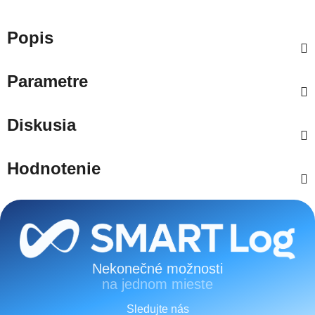
Popis
Parametre
Diskusia
Hodnotenie
Zápätie
Nekonečné možnosti
na jednom mieste
Sledujte nás