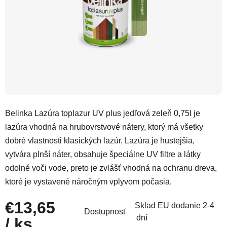
Belinka Lazúra toplazur UV plus jedľová zeleň 0,75l je
lazúra vhodná na hrubovrstvové nátery, ktorý má všetky
dobré vlastnosti klasických lazúr. Lazúra je hustejšia,
vytvára plnší náter, obsahuje špeciálne UV filtre a látky
odolné voči vode, preto je zvlášť vhodná na ochranu dreva,
ktoré je vystavené náročným vplyvom počasia.
€13,65
Sklad EU dodanie 2-4
Dostupnosť
dní
/ ks