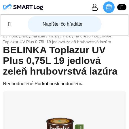
Prejsť na obsah
NÁKU
Domov
/
Hobby,farby,náradie
/
Farby
/
Farby na drevo
/
BELINKA
Toplazur UV Plus 0,75L 19 jedlová zeleň hrubovrstvá lazúra
BELINKA Toplazur UV
Plus 0,75L 19 jedlová
zeleň hrubovrstvá lazúra
Priemerné hodnotenie produktu je 0,0 z 5 hviezdičiek.
Neohodnotené
Podrobnosti hodnotenia