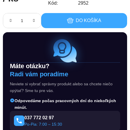
Kód:
2952
Jednotková cena:
DO KOŠÍKA
Máte otázku?
Radi vám poradíme
Neviete si vybrať správny produkt alebo sa chcete niečo
opýtať? Sme tu pre vás.
Odpovedáme počas pracovných dní do niekoľkých
minút.
037 772 02 97
Po-Pia: 7:00 – 15:30