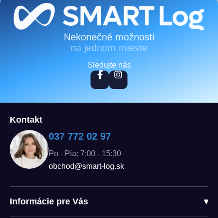
Zápätie
Nekonečné možnosti
na jednom mieste
Sledujte nás
Kontakt
037 772 02 97
Po - Pia: 7:00 - 15:30
obchod@smart-log.sk
Informácie pre Vás
▾