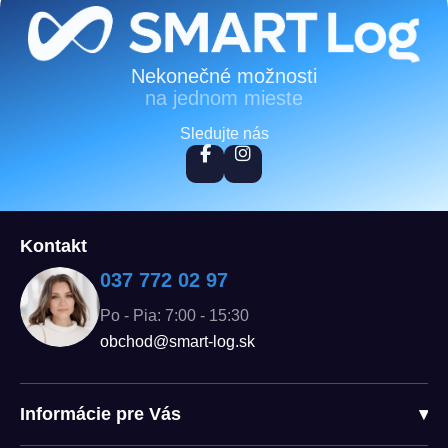
Zápätie
Nekonečné možnosti
na jednom mieste
Sledujte nás
Kontakt
037 772 02 97
Po - Pia: 7:00 - 15:30
obchod@smart-log.sk
Informácie pre Vás
▾