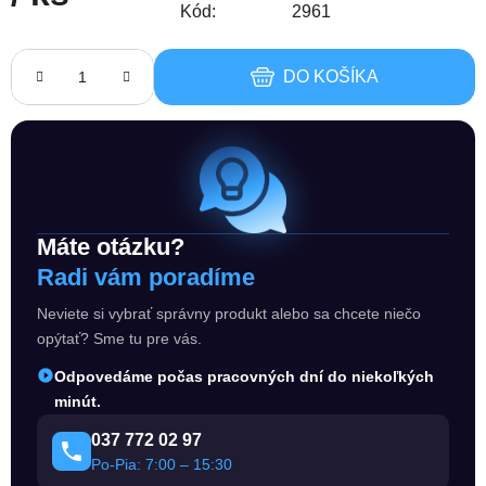
Kód:
2961
Jednotková cena:
DO KOŠÍKA
Máte otázku?
Radi vám poradíme
Neviete si vybrať správny produkt alebo sa chcete niečo
opýtať? Sme tu pre vás.
Odpovedáme počas pracovných dní do niekoľkých
minút.
037 772 02 97
Po-Pia: 7:00 – 15:30