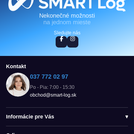
Zápätie
Nekonečné možnosti
na jednom mieste
Sledujte nás
Kontakt
037 772 02 97
Po - Pia: 7:00 - 15:30
obchod@smart-log.sk
Informácie pre Vás
▾