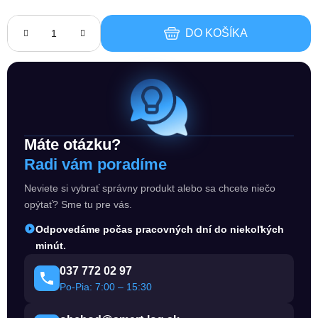
DO KOŠÍKA
Máte otázku?
Radi vám poradíme
Neviete si vybrať správny produkt alebo sa chcete niečo
opýtať? Sme tu pre vás.
Odpovedáme počas pracovných dní do niekoľkých
minút.
037 772 02 97
Po-Pia: 7:00 – 15:30