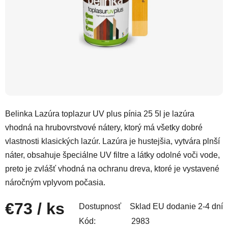
Belinka Lazúra toplazur UV plus pínia 25 5l je lazúra
vhodná na hrubovrstvové nátery, ktorý má všetky dobré
vlastnosti klasických lazúr. Lazúra je hustejšia, vytvára plnší
náter, obsahuje špeciálne UV filtre a látky odolné voči vode,
preto je zvlášť vhodná na ochranu dreva, ktoré je vystavené
náročným vplyvom počasia.
€73
/ ks
Dostupnosť
Sklad EU dodanie 2-4 dní
Kód:
2983
Jednotková cena: