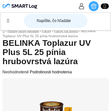
Prejsť na obsah
NÁKU
Domov
/
Hobby,farby,náradie
/
Farby
/
Farby na drevo
/
BELINKA
Toplazur UV Plus 5L 25 pínia hrubovrstvá lazúra
BELINKA Toplazur UV
Plus 5L 25 pínia
hrubovrstvá lazúra
Priemerné hodnotenie produktu je 0,0 z 5 hviezdičiek.
Neohodnotené
Podrobnosti hodnotenia