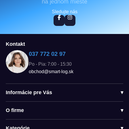
na jednom mieste
Sledujte nás
Kontakt
037 772 02 97
Po - Pia: 7:00 - 15:30
obchod@smart-log.sk
Informácie pre Vás
▾
O firme
▾
Kategórie
▾