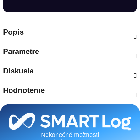
Popis
Parametre
Diskusia
Hodnotenie
Zápätie
Nekonečné možnosti