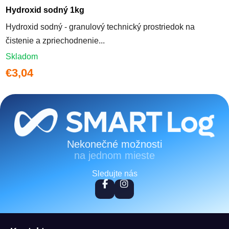
Hydroxid sodný 1kg
Hydroxid sodný - granulový technický prostriedok na
čistenie a zpriechodnenie...
Skladom
€3,04
Zápätie
Nekonečné možnosti
na jednom mieste
Sledujte nás