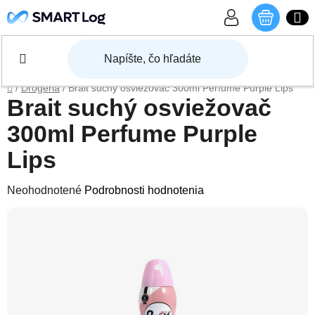
Prejsť na obsah
NÁKU
Domov
/
Drogéria
/
Brait suchý osviežovač 300ml Perfume Purple Lips
Brait suchý osviežovač
300ml Perfume Purple
Lips
Priemerné hodnotenie produktu je 0,0 z 5 hviezdičiek.
Neohodnotené
Podrobnosti hodnotenia