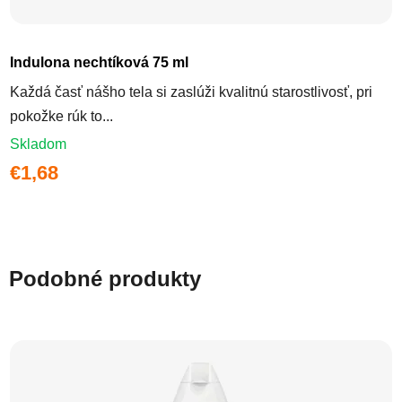
Indulona nechtíková 75 ml
Každá časť nášho tela si zaslúži kvalitnú starostlivosť, pri
pokožke rúk to...
Skladom
€1,68
Podobné produkty