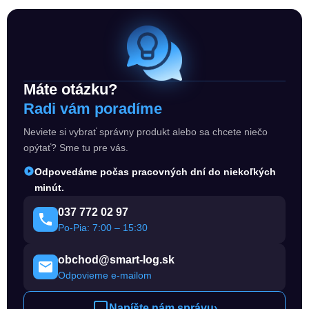
Máte otázku?
Radi vám poradíme
Neviete si vybrať správny produkt alebo sa chcete niečo
opýtať? Sme tu pre vás.
Odpovedáme počas pracovných dní do niekoľkých
minút.
037 772 02 97
Po-Pia: 7:00 – 15:30
obchod@smart-log.sk
Odpovieme e-mailom
Napíšte nám správu
›