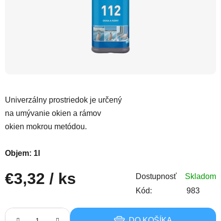
Univerzálny prostriedok je určený 
na umývanie okien a rámov 
okien mokrou metódou.
Objem: 1l
€3,32
/ ks
Dostupnosť
Skladom
Kód:
983
Jednotková cena:
DO KOŠÍKA