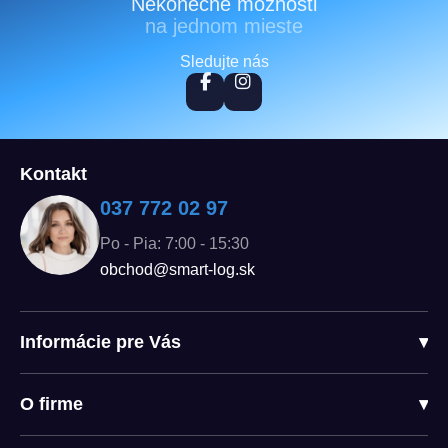
Nekonečné možnosti
na jednom mieste
Sledujte nás
Kontakt
037 772 02 97
Po - Pia: 7:00 - 15:30
obchod@smart-log.sk
Informácie pre Vás
▾
O firme
▾