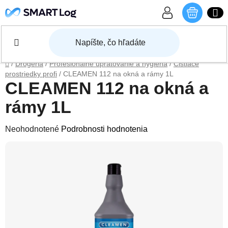
Prejsť na obsah
NÁKU
Domov
/
Drogéria
/
Profesionálne upratovanie a hygiena
/
Čistiace
prostriedky profi
/
CLEAMEN 112 na okná a rámy 1L
CLEAMEN 112 na okná a
rámy 1L
Priemerné hodnotenie produktu je 0,0 z 5 hviezdičiek.
Neohodnotené
Podrobnosti hodnotenia