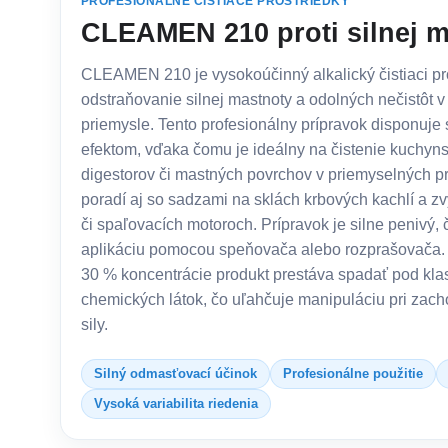
PROFESIONÁLNE ČISTIACE PROSTRIEDKY
CLEAMEN 210 proti silnej m
CLEAMEN 210 je vysokoúčinný alkalický čistiaci pr
odstraňovanie silnej mastnoty a odolných nečistôt v 
priemysle. Tento profesionálny prípravok disponuj
efektom, vďaka čomu je ideálny na čistenie kuchyns
digestorov či mastných povrchov v priemyselných p
poradí aj so sadzami na sklách krbových kachlí a zv
či spaľovacích motoroch. Prípravok je silne penivý,
aplikáciu pomocou speňovača alebo rozprašovača. 
30 % koncentrácie produkt prestáva spadať pod kla
chemických látok, čo uľahčuje manipuláciu pri zacho
sily.
Silný odmasťovací účinok
Profesionálne použitie
Vysoká variabilita riedenia