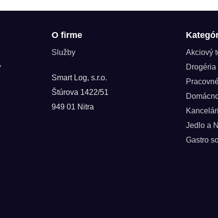
O firme
Kategór
Služby
Akciový 
y
Drogéria
Smart Log, s.r.o.
Pracovn
Štúrova 1422/51
Domácno
949 01 Nitra
Kancelár
Jedlo a 
Gastro so