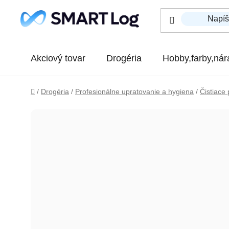
Prejsť na obsah
Akciový tovar
Drogéria
Hobby,farby,nár
Domov
/
Drogéria
/
Profesionálne upratovanie a hygiena
/
Čistiace 