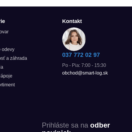
ie
Kontakt
tovar
é odevy
037 772 02 97
sť a záhrada
Po - Pia: 7:00 - 15:30
ia
obchod@smart-log.sk
Nápoje
rtiment
Prihláste sa na
odber