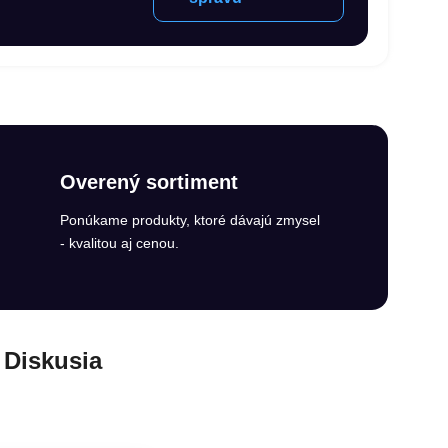
Overený sortiment
Ponúkame produkty, ktoré dávajú zmysel
- kvalitou aj cenou.
Diskusia