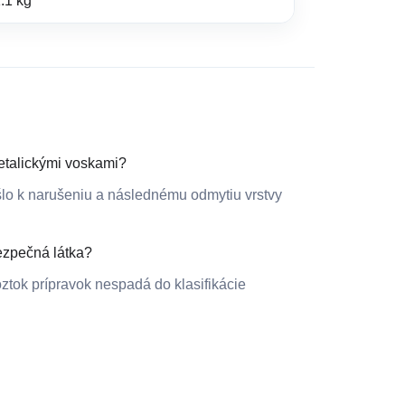
.1 kg
etalickými voskami?
lo k narušeniu a následnému odmytiu vrstvy
ezpečná látka?
ztok prípravok nespadá do klasifikácie