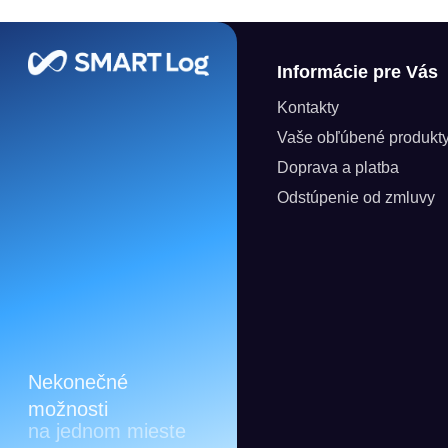
Zápätie
Informácie pre Vás
Kontakty
Vaše obľúbené produkt
Doprava a platba
Odstúpenie od zmluvy
Nekonečné
možnosti
na jednom mieste