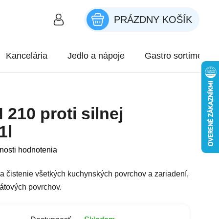
PRÁZDNY KOŠÍK
NÁKUPNÝ KOŠÍK
Kancelária
Jedlo a nápoje
Gastro sortiment
10 proti silnej
1l
roduktu je 0,0 z 5 hviezdičiek.
nosti hodnotenia
 na čistenie všetkých kuchynských povrchov a zariadení,
nátových povrchov.