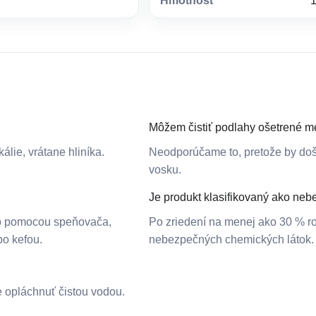
Hmotnost
1
Môžem čistiť podlahy ošetrené m
álie, vrátane hliníka.
Neodporúčame to, pretože by doš
vosku.
Je produkt klasifikovaný ako neb
 ho pomocou speňovača,
Po zriedení na menej ako 30 % ro
bo kefou.
nebezpečných chemických látok.
e opláchnuť čistou vodou.