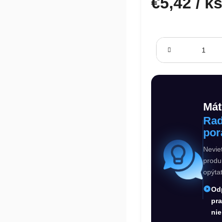
€5,42
/ k
Jednotková cena:
Mát
Rad
por
Nevie
produ
opýta
Od
pr
nie