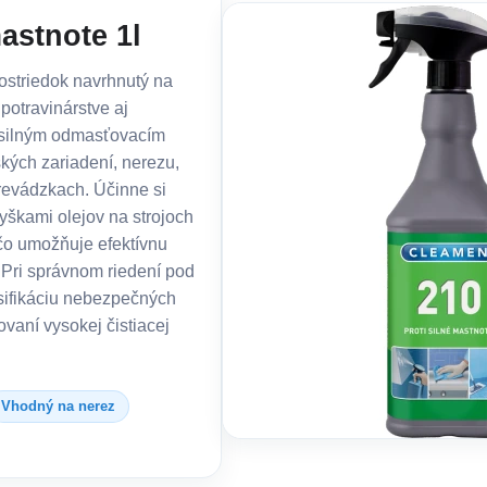
astnote 1l
ostriedok navrhnutý na
potravinárstve aj
e silným odmasťovacím
kých zariadení, nerezu,
revádzkach. Účinne si
yškami olejov na strojoch
 čo umožňuje efektívnu
Pri správnom riedení pod
sifikáciu nebezpečných
vaní vysokej čistiacej
Vhodný na nerez