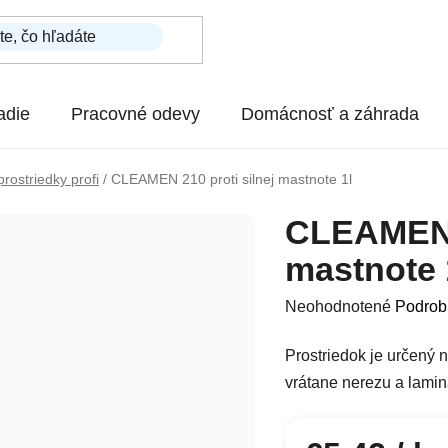
adie
Pracovné odevy
Domácnosť a záhrada
prostriedky profi
/
CLEAMEN 210 proti silnej mastnote 1l
CLEAMEN 2
mastnote 
Priemerné hodnotenie p
Neohodnotené
Podrob
​Prostriedok je určený
vrátane nerezu a lami