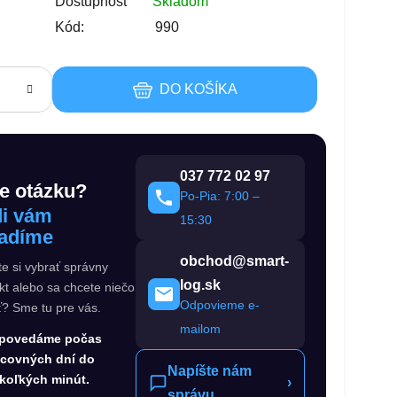
s
Dostupnosť
Skladom
Kód:
990
DO KOŠÍKA
037 772 02 97
e otázku?
Po-Pia: 7:00 –
i vám
15:30
adíme
obchod@smart-
te si vybrať správny
log.sk
kt alebo sa chcete niečo
Odpovieme e-
ť? Sme tu pre vás.
mailom
povedáme počas
acovných dní do
Napíšte nám
koľkých minút.
›
správu