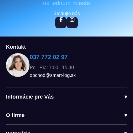
na jednom mieste
Sledujte nás
Kontakt
037 772 02 97
Po - Pia: 7:00 - 15:30
obchod@smart-log.sk
Informácie pre Vás
▾
O firme
▾