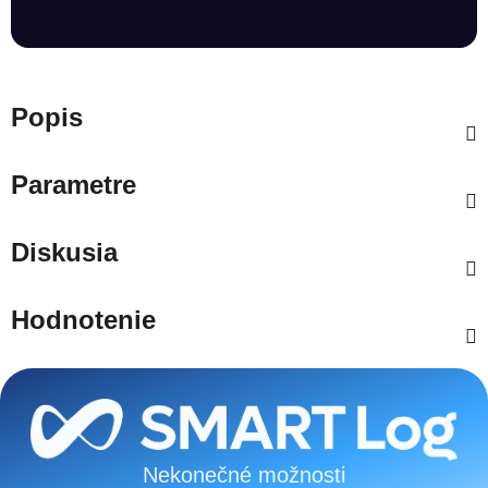
Popis
Parametre
Diskusia
Hodnotenie
Zápätie
Nekonečné možnosti