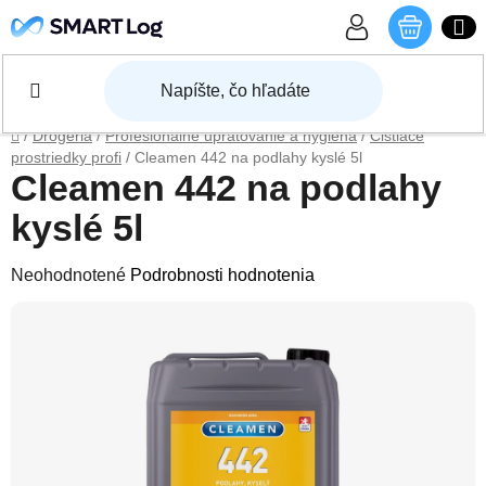
Prejsť na obsah
NÁKU
Domov
/
Drogéria
/
Profesionálne upratovanie a hygiena
/
Čistiace
prostriedky profi
/
Cleamen 442 na podlahy kyslé 5l
Cleamen 442 na podlahy
kyslé 5l
Priemerné hodnotenie produktu je 0,0 z 5 hviezdičiek.
Neohodnotené
Podrobnosti hodnotenia