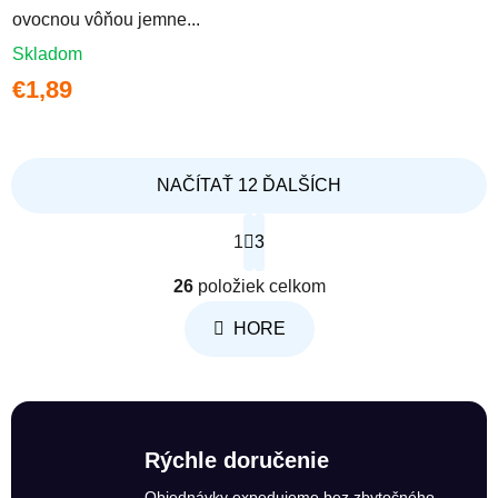
ovocnou vôňou jemne...
Skladom
€1,89
NAČÍTAŤ 12 ĎALŠÍCH
Stránkovanie
1
3
Ovládacie prvky výpisu
26
položiek celkom
HORE
Rýchle doručenie
Objednávky expedujeme bez zbytočného