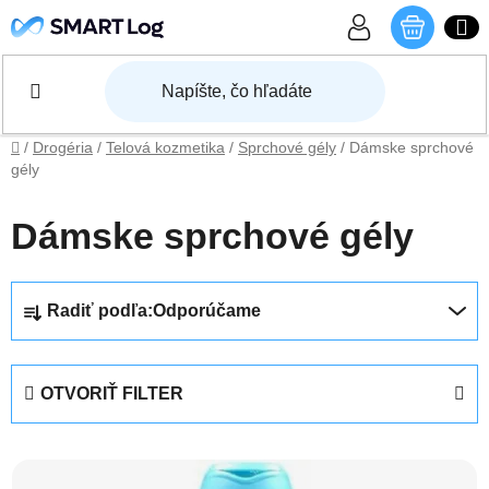
Prejsť na obsah
NÁKU
Domov
/
Drogéria
/
Telová kozmetika
/
Sprchové gély
/
Dámske sprchové
gély
Dámske sprchové gély
Radenie produktov
Radiť podľa:
Odporúčame
OTVORIŤ FILTER
Výpis produktov