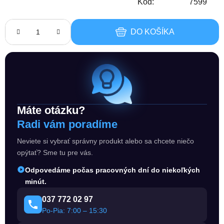
Kód:
7599
Jednotková cena:
DO KOŠÍKA
Máte otázku?
Radi vám poradíme
Neviete si vybrať správny produkt alebo sa chcete niečo
opýtať? Sme tu pre vás.
Odpovedáme počas pracovných dní do niekoľkých
minút.
037 772 02 97
Po-Pia: 7:00 – 15:30