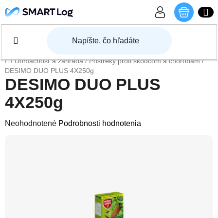
Prejsť na obsah
NÁKU
Domov
/
Domácnosť a záhrada
/
Postreky proti škodcom a chorobám
/
DESIMO DUO PLUS 4X250g
DESIMO DUO PLUS
4X250g
Priemerné hodnotenie produktu je 0,0 z 5 hviezdičiek.
Neohodnotené
Podrobnosti hodnotenia