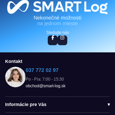
Zápätie
Nekonečné možnosti
na jednom mieste
Sledujte nás
Kontakt
037 772 02 97
Po - Pia: 7:00 - 15:30
obchod@smart-log.sk
Informácie pre Vás
▾