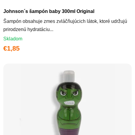
Priemerné hodnotenie produktu j
Johnson´s šampón baby 300ml Original
Šampón obsahuje zmes zvláčňujúcich látok, ktoré udržujú
prirodzenú hydratáciu...
Skladom
€1,85