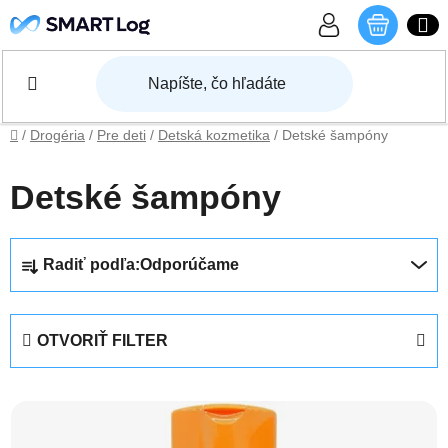
Prejsť na obsah
NÁKU
Domov
/
Drogéria
/
Pre deti
/
Detská kozmetika
/
Detské šampóny
Detské šampóny
Radenie produktov
Radiť podľa:
Odporúčame
OTVORIŤ FILTER
Výpis produktov