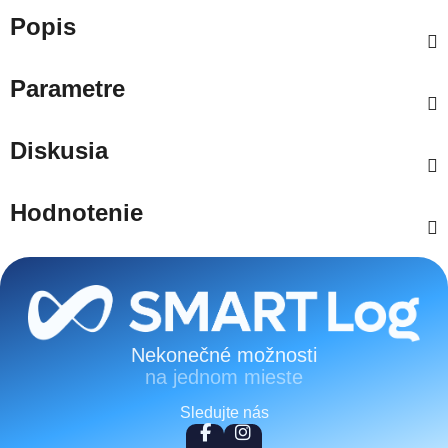
Popis
Parametre
Diskusia
Hodnotenie
Zápätie
Nekonečné možnosti
na jednom mieste
Sledujte nás