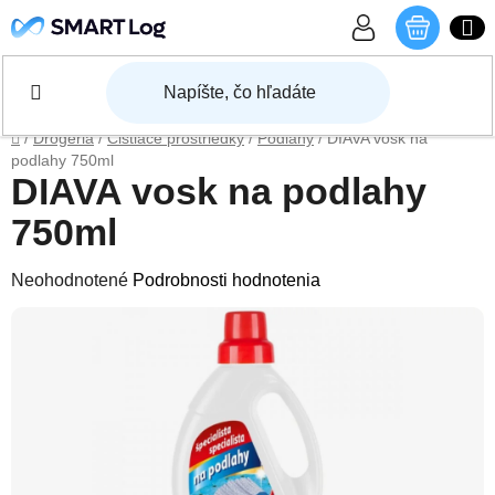
Prejsť na obsah
NÁKU
Domov
/
Drogéria
/
Čistiace prostriedky
/
Podlahy
/
DIAVA vosk na
podlahy 750ml
DIAVA vosk na podlahy
750ml
Priemerné hodnotenie produktu je 0,0 z 5 hviezdičiek.
Neohodnotené
Podrobnosti hodnotenia