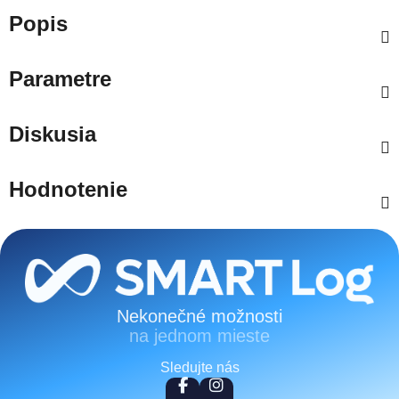
Popis
Parametre
Diskusia
Hodnotenie
Zápätie
Nekonečné možnosti
na jednom mieste
Sledujte nás