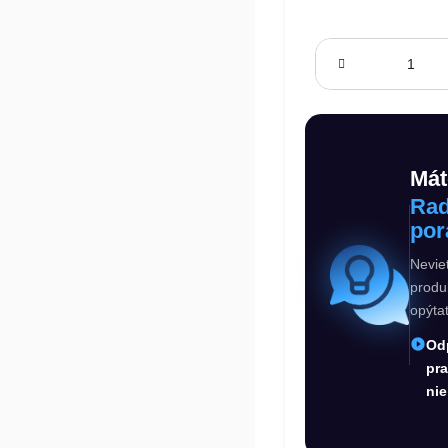
Jednotková cena:
Mát
Rad
por
Nevie
produ
opýta
Od
pr
nie