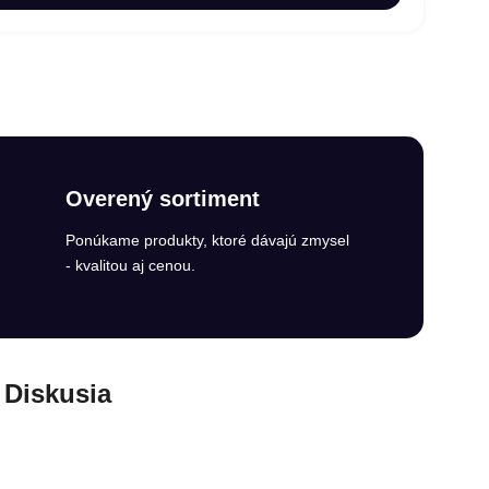
Overený sortiment
Ponúkame produkty, ktoré dávajú zmysel
- kvalitou aj cenou.
Diskusia