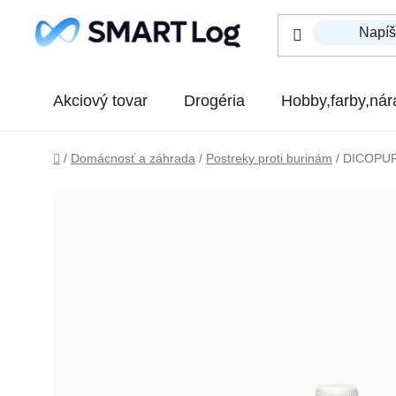
Prejsť na obsah
Akciový tovar
Drogéria
Hobby,farby,nár
Domov
/
Domácnosť a záhrada
/
Postreky proti burinám
/
DICOPUR