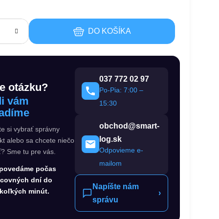
DO KOŠÍKA
037 772 02 97
e otázku?
Po-Pia: 7:00 –
i vám
15:30
adíme
obchod@smart-
te si vybrať správny
log.sk
kt alebo sa chcete niečo
Odpovieme e-
ť? Sme tu pre vás.
mailom
povedáme počas
acovných dní do
Napíšte nám
koľkých minút.
›
správu