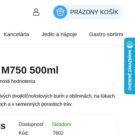
PRÁZDNY KOŠÍK
NÁKUPNÝ KOŠÍK
Kancelária
Jedlo a nápoje
Gastro sortiment
M750 500ml
roduktu je 0,0 z 5 hviezdičiek.
nosti hodnotenia
livých dvojklíčnolistových burín v obilninách, na lúkach
koch a v semenných porastoch tráv.
ks
Dostupnosť
Skladom
Kód:
7602