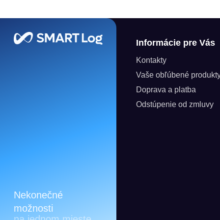
Zápätie
Informácie pre Vás
Kontakty
Vaše obľúbené produkt
Doprava a platba
Odstúpenie od zmluvy
Nekonečné
možnosti
na jednom mieste