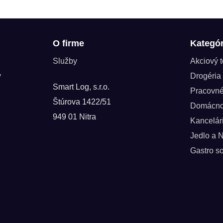
O firme
Kategór
Služby
Akciový 
y
Drogéria
Smart Log, s.r.o.
Pracovn
Štúrova 1422/51
Domácno
949 01 Nitra
Kancelár
Jedlo a 
Gastro so