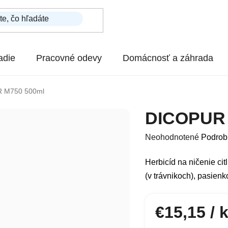
adie
Pracovné odevy
Domácnosť a záhrada
 M750 500ml
DICOPUR 
Priemerné hodnotenie p
Neohodnotené
Podrob
Herbicíd na ničenie cit
(v trávnikoch), pasien
€15,15
/ 