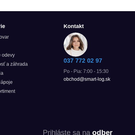
ie
Kontakt
tovar
é odevy
037 772 02 97
sť a záhrada
Po - Pia: 7:00 - 15:30
ia
obchod@smart-log.sk
Nápoje
rtiment
Prihláste sa na
odber