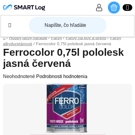
Prejsť na obsah
NÁKU
Domov
/
Hobby,farby,náradie
/
Farby
/
Farby na kov a drevo
/
Farby
alkyduretánové
/
Ferrocolor 0,75l pololesk jasná červená
Ferrocolor 0,75l pololesk
jasná červená
Priemerné hodnotenie produktu je 0,0 z 5 hviezdičiek.
Neohodnotené
Podrobnosti hodnotenia