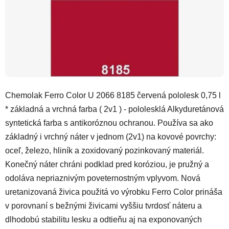
Chemolak Ferro Color U 2066 8185 červená pololesk 0,75 l
* základná a vrchná farba ( 2v1 ) - pololesklá Alkyduretánová
syntetická farba s antikoróznou ochranou. Používa sa ako
základný i vrchný náter v jednom (2v1) na kovové povrchy:
oceľ, železo, hliník a zoxidovaný pozinkovaný materiál.
Konečný náter chráni podklad pred koróziou, je pružný a
odoláva nepriaznivým poveternostným vplyvom. Nová
uretanizovaná živica použitá vo výrobku Ferro Color prináša
v porovnaní s bežnými živicami vyššiu tvrdosť náteru a
dlhodobú stabilitu lesku a odtieňu aj na exponovaných