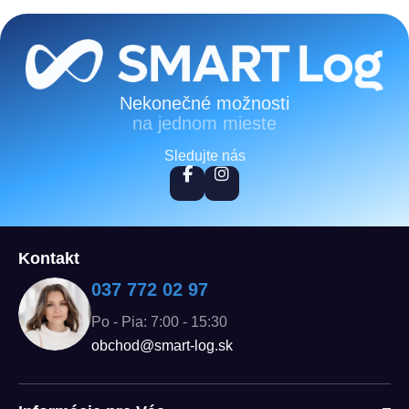
Zápätie
Nekonečné možnosti
na jednom mieste
Sledujte nás
Kontakt
037 772 02 97
Po - Pia: 7:00 - 15:30
obchod@smart-log.sk