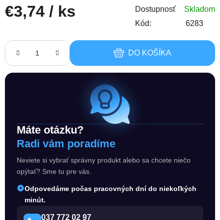
€3,74
/ ks
Dostupnosť
Skladom
Kód:
6283
Jednotková cena:
DO KOŠÍKA
Máte otázku?
Radi vám poradíme
Neviete si vybrať správny produkt alebo sa chcete niečo
opýtať? Sme tu pre vás.
Odpovedáme počas pracovných dní do niekoľkých
minút.
037 772 02 97