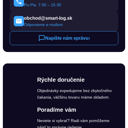
Po-Pia: 7:00 – 15:30
obchod@smart-log.sk
Odpovieme e-mailom
Napíšte nám správu
›
Rýchle doručenie
Objednávky expedujeme bez zbytočného
čakania, väčšinu tovaru máme skladom.
Poradíme vám
Neviete si vybrať? Radi vám pomôžeme
nájsť to správne riešenie.