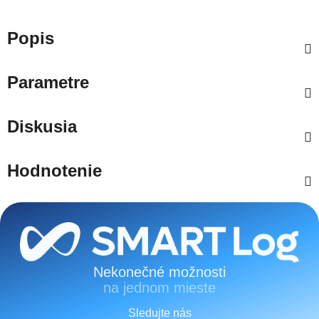
Popis
Parametre
Diskusia
Hodnotenie
Zápätie
Nekonečné možnosti
na jednom mieste
Sledujte nás