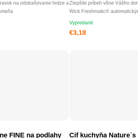
pravok na odstraňovanie hrdze a
Zlepšite príbeh vône Vášho do
ameňa
Wick Freshmatic® automatickým
Vypredané
€3,18
Priemerné 
ne FINE na podlahy
Cif kuchyňa Nature´s
DO KOŠÍKA
DO KOŠÍKA