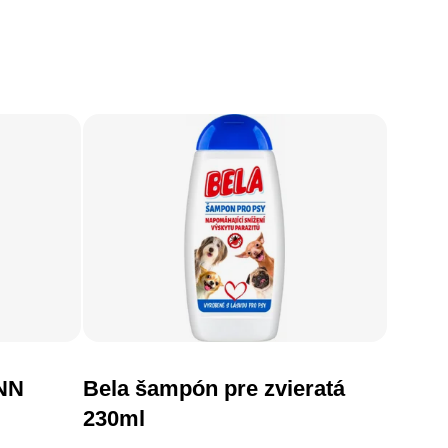
hodnotenie produktu je 5,0 z 5 hviezdičiek.
 NN
Bela šampón pre zvieratá
DO KOŠÍKA
230ml