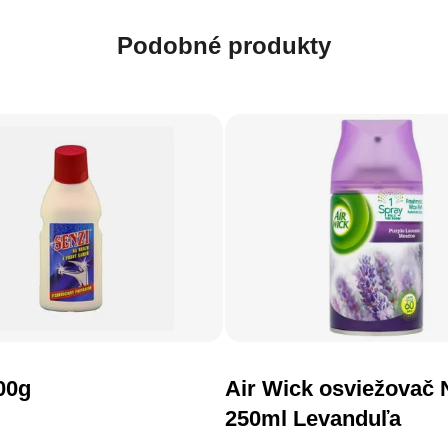
Podobné produkty
Priemerné 
00g
Air Wick osviežovač
DO KOŠÍKA
250ml Levanduľa