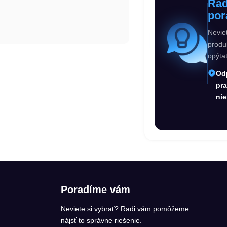
Rad
por
Nevie
produ
opýta
Od
pr
nie
Poradíme vám
Neviete si vybrať? Radi vám pomôžeme
nájsť to správne riešenie.