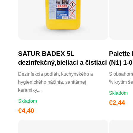
SATUR BADEX 5L
Palette
DO KOŠÍKA
dezinfekčný,bieliaci a čistiaci
(N1) 1-0
Čierna
Dezinfekcia podláh, kuchynského a
S obsahom 
hygienického náčinia, sanitárnej
% krytím š
keramiky,...
Skladom
Skladom
€2,44
€4,40