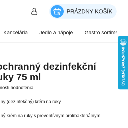
PRÁZDNY KOŠÍK
NÁKUPNÝ KOŠÍK
Kancelária
Jedlo a nápoje
Gastro sortiment
ochranný dezinfekční
uky 75 ml
roduktu je 0,0 z 5 hviezdičiek.
nosti hodnotenia
ny (dezinfekčný) krém na ruky
ný krém na ruky s preventívnym protibakteriálnym