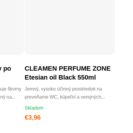
y po
CLEAMEN PERFUME ZONE
DO KOŠÍKA
Etesian oil Black 550ml
uje škvrny
Jemný, vysoko účinný prostriedok na
ný na...
prevoňanie WC, kúpeľní a verejných...
Skladom
€3,96