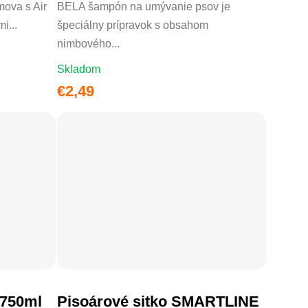
mova s Air
BELA šampón na umývanie psov je
i...
špeciálny prípravok s obsahom
nimbového...
Skladom
€2,49
hodnotenie produktu je 2,5 z 5 hviezdičiek.
 750ml
Pisoárové sitko SMARTLINE
DO KOŠÍKA