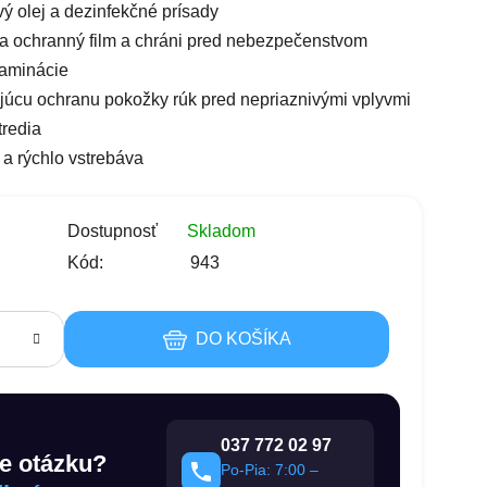
vý olej a dezinfekčné prísady
a ochranný film a chráni pred nebezpečenstvom
taminácie
ajúcu ochranu pokožky rúk pred nepriaznivými vplyvmi
tredia
 a rýchlo vstrebáva
s
Dostupnosť
Skladom
Kód:
943
DO KOŠÍKA
037 772 02 97
e otázku?
Po-Pia: 7:00 –