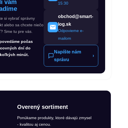
i vám
15:30
adíme
obchod@smart-
te si vybrať správny
log.sk
kt alebo sa chcete niečo
Odpovieme e-
ť? Sme tu pre vás.
mailom
povedáme počas
acovných dní do
Napíšte nám
koľkých minút.
›
správu
Overený sortiment
Ponúkame produkty, ktoré dávajú zmysel
- kvalitou aj cenou.