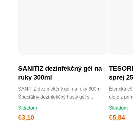
SANITIZ dezinfekčný gél na
TESORI
DO KOŠÍKA
ruky 300ml
sprej 2
SANITIZ dezinfekčný gél na ruky 300ml
Éterická v
Špeciálny dezinfekčný hustý gél s...
oleje z pom
Skladom
Skladom
€3,10
€5,84