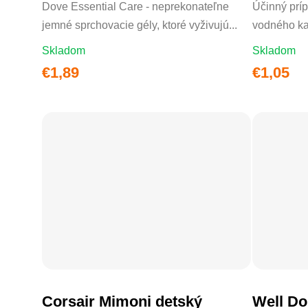
Dove Essential Care - neprekonateľne
Účinný prí
jemné sprchovacie gély, ktoré vyživujú...
vodného k
Skladom
Skladom
€1,89
€1,05
Corsair Mimoni detský
Well Do
DO KOŠÍKA