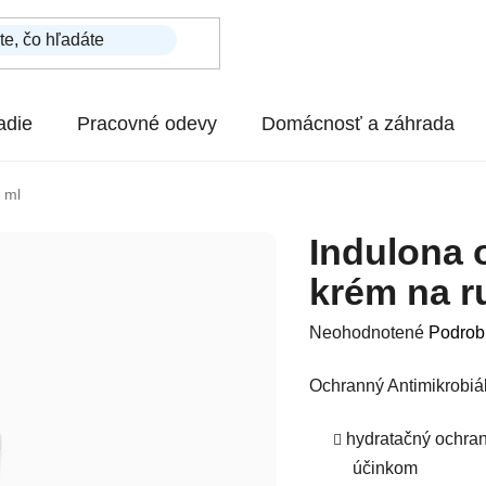
adie
Pracovné odevy
Domácnosť a záhrada
 ml
Indulona 
krém na r
Priemerné hodnotenie p
Neohodnotené
Podrob
Ochranný Antimikrobiál
hydratačný ochran
účinkom