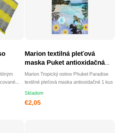
so
Marion textilná pleťová
DO KOŠÍKA
maska Puket antioxidačná
1ks
tilným
Marion Tropický ostrov Phuket Paradise
cované...
textilné pleťová maska antioxidačné 1 kus
Skladom
€2,05