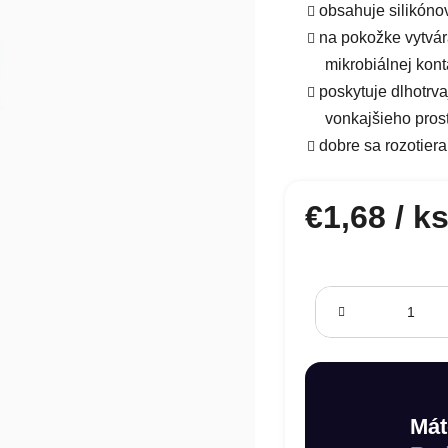
obsahuje silikóno
na pokožke vytvár
mikrobiálnej kon
poskytuje dlhotrv
vonkajšieho pros
dobre sa rozotiera
€1,68
/ k
Jednotková cena:
Mát