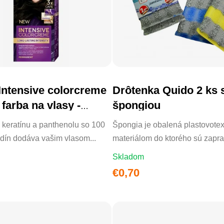
 Intensive colorcreme
Drôtenka Quido 2 ks 
DO KOŠÍKA
DO KOŠÍKA
 farba na vlasy -
špongiou
keratínu a panthenolu so 100
Špongia je obalená plastovotex
edín dodáva vašim vlasom...
materiálom do ktorého sú zapra
Skladom
€0,70