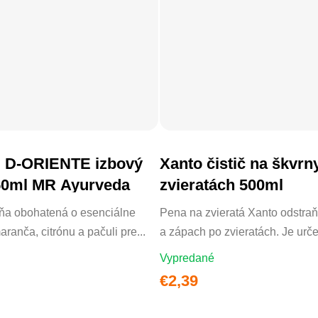
 D-ORIENTE izbový
Xanto čistič na škvrn
DO KOŠÍKA
50ml MR Ayurveda
zvieratách 500ml
ôňa obohatená o esenciálne
Pena na zvieratá Xanto odstraň
aranča, citrónu a pačuli pre...
a zápach po zvieratách. Je urče
Vypredané
€2,39