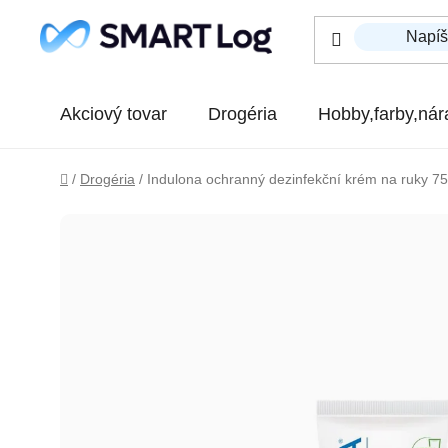
Prejsť na obsah
Akciový tovar
Drogéria
Hobby,farby,nár
Domov
/
Drogéria
/
Indulona ochranný dezinfekční krém na ruky 75