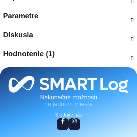
Parametre
Diskusia
Hodnotenie (1)
Zápätie
Nekonečné možnosti
na jednom mieste
Sledujte nás