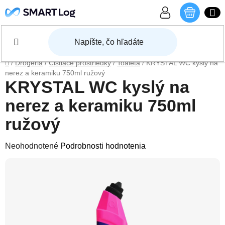
Prejsť na obsah
NÁKU
Domov
/
Drogéria
/
Čistiace prostriedky
/
Toaleta
/
KRYSTAL WC kyslý na
nerez a keramiku 750ml ružový
KRYSTAL WC kyslý na
nerez a keramiku 750ml
ružový
Priemerné hodnotenie produktu je 0,0 z 5 hviezdičiek.
Neohodnotené
Podrobnosti hodnotenia