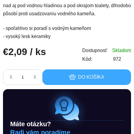
nad aj pod vodnou hladinou a pod okrajom toalety, dlhodobo
pôsobí proti usadzovaniu vodného kameňa.
- spoľahlivo si poradí s vodným kameňom
- vysoký lesk keramiky
€2,09
/ ks
Dostupnosť
Skladom
Kód:
972
Jednotková cena:
DO KOŠÍKA
Máte otázku?
Radi vám poradíme