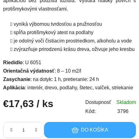
aplikáciou bez použitia tužidla. Vytvára hladký povrch s
protišmykovými vlastnosťami.
vyniká výbornou tvrdosťou a pružnosťou
spĺňa protišmykový atest na podlahy
je odolný voči čistiacim prostriedkom, alkoholu a vode
zvýrazňuje prirodzenú krásu dreva, oživuje jeho kresbu
Riedidlo
: U 6051
Orientačná výdatnosť
: 8 – 10 m2/l
Zasychanie
: na dotyk: 1 h, pretieranie: 24 h
Aplikácia
: interiér, drevo, podlahy, štetec, valček, striekanie
€17,63
/ ks
Dostupnosť
Skladom
Kód:
3796
Jednotková cena:
DO KOŠÍKA