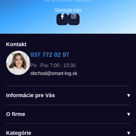
Sledujte nás
Kontakt
037 772 02 97
Po - Pia: 7:00 - 15:30
obchod@smart-log.sk
Informácie pre Vás
▾
O firme
▾
Kategórie
▾