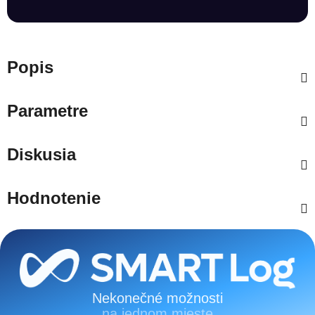
Popis
Parametre
Diskusia
Hodnotenie
Zápätie
Nekonečné možnosti
na jednom mieste