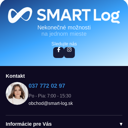
Zápätie
Nekonečné možnosti
na jednom mieste
Sledujte nás
Kontakt
037 772 02 97
Po - Pia: 7:00 - 15:30
obchod@smart-log.sk
Informácie pre Vás
▾