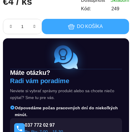
€4
/ ks
Dostupnosť
Skladom
Kód:
249
Jednotková cena:
DO KOŠÍKA
Máte otázku?
Radi vám poradíme
Neviete si vybrať správny produkt alebo sa chcete niečo
opýtať? Sme tu pre vás.
Odpovedáme počas pracovných dní do niekoľkých
minút.
037 772 02 97
Po-Pia: 7:00 – 15:30