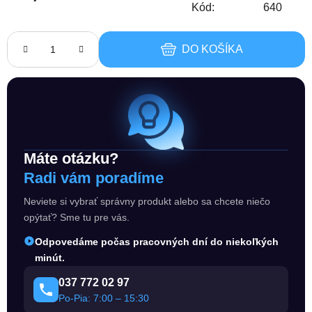
Kód:
640
Jednotková cena:
DO KOŠÍKA
Máte otázku?
Radi vám poradíme
Neviete si vybrať správny produkt alebo sa chcete niečo
opýtať? Sme tu pre vás.
Odpovedáme počas pracovných dní do niekoľkých
minút.
037 772 02 97
Po-Pia: 7:00 – 15:30