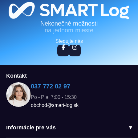
Zápätie
Nekonečné možnosti
na jednom mieste
Sledujte nás
Kontakt
037 772 02 97
Po - Pia: 7:00 - 15:30
obchod@smart-log.sk
Informácie pre Vás
▾