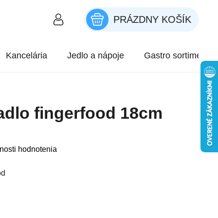
PRÁZDNY KOŠÍK
NÁKUPNÝ KOŠÍK
Kancelária
Jedlo a nápoje
Gastro sortiment
dlo fingerfood 18cm
roduktu je 0,0 z 5 hviezdičiek.
nosti hodnotenia
od