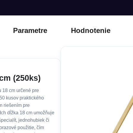
Parametre
Hodnotenie
cm (250ks)
u 18 cm určené pre
250 kusov praktického
m riešením pre
. Ich dĺžka 18 cm umožňuje
pecialít, jednohubiek či
orazové použitie, čím