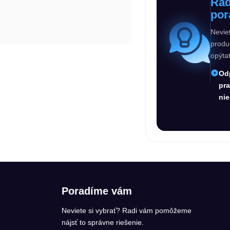
Rad
por
Nevie
produ
opýta
Od
pr
nie
Poradíme vám
Neviete si vybrať? Radi vám pomôžeme
nájsť to správne riešenie.