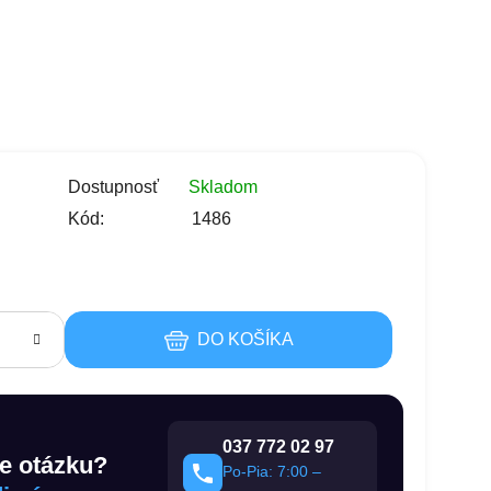
Dostupnosť
Skladom
Kód:
1486
s
DO KOŠÍKA
037 772 02 97
e otázku?
Po-Pia: 7:00 –