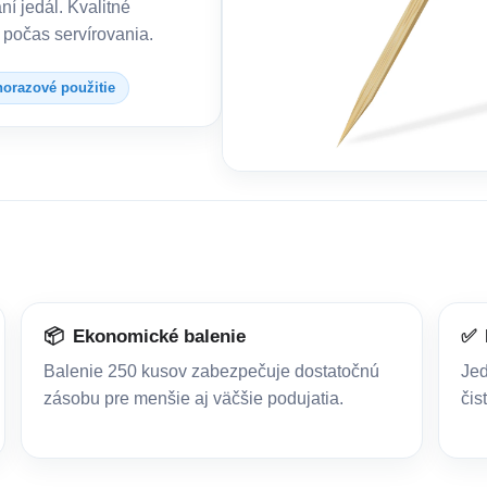
í jedál. Kvalitné
 počas servírovania.
orazové použitie
📦
Ekonomické balenie
✅
Balenie 250 kusov zabezpečuje dostatočnú
Jed
zásobu pre menšie aj väčšie podujatia.
čis