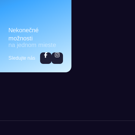
Nekonečné
možnosti
na jednom mieste
Sledujte nás