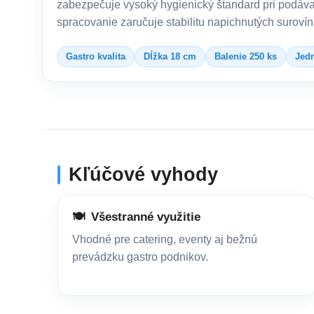
zabezpečuje vysoký hygienický štandard pri podávan
spracovanie zaručuje stabilitu napichnutých surovín
Gastro kvalita
Dĺžka 18 cm
Balenie 250 ks
Jedn
Kľúčové vyhody
🍽️
Všestranné využitie
Vhodné pre catering, eventy aj bežnú
prevádzku gastro podnikov.