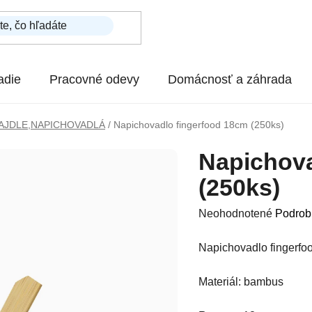
adie
Pracovné odevy
Domácnosť a záhrada
AJDLE,NAPICHOVADLÁ
/
Napichovadlo fingerfood 18cm (250ks)
Napichova
(250ks)
Priemerné hodnotenie p
Neohodnotené
Podrob
Napichovadlo fingerfo
Materiál: bambus