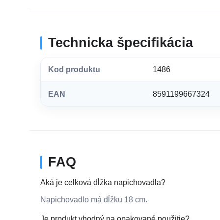
Technicka špecifikácia
Kod produktu
1486
EAN
8591199667324
FAQ
Aká je celková dĺžka napichovadla?
Napichovadlo má dĺžku 18 cm.
Je produkt vhodný na opakované použitie?