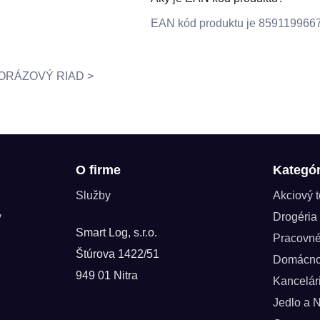
EAN kód produktu je 859119966
EDNORÁZOVÝ RIAD >
O firme
Kategór
Služby
Akciový 
y
Drogéria
Smart Log, s.r.o.
Pracovn
Štúrova 1422/51
Domácno
949 01 Nitra
Kancelár
Jedlo a 