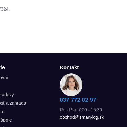
7324.
ie
Kontakt
tovar
é odevy
037 772 02 97
sť a záhrada
Po - Pia: 7:00 - 15:30
ia
obchod@smart-log.sk
Nápoje