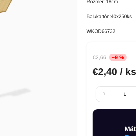
Rozmer: 18cm
Bal./kartón:40x250ks
WKOD66732
€2,66
–9 %
€2,40
/ k
Jednotková cena:
Mát