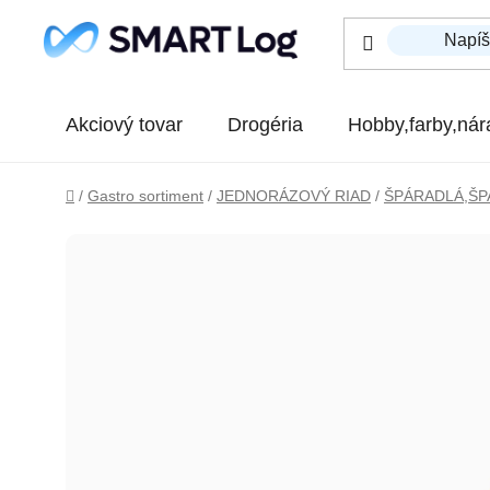
Prejsť na obsah
Akciový tovar
Drogéria
Hobby,farby,nár
Domov
/
Gastro sortiment
/
JEDNORÁZOVÝ RIAD
/
ŠPÁRADLÁ,ŠP