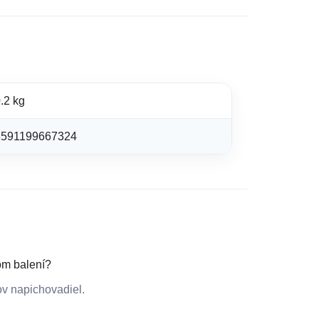
.2 kg
8591199667324
om balení?
v napichovadiel.