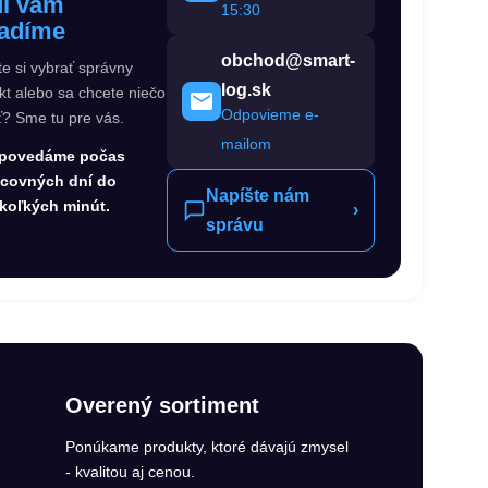
i vám
15:30
adíme
obchod@smart-
te si vybrať správny
log.sk
kt alebo sa chcete niečo
Odpovieme e-
ť? Sme tu pre vás.
mailom
povedáme počas
acovných dní do
Napíšte nám
koľkých minút.
›
správu
Overený sortiment
Ponúkame produkty, ktoré dávajú zmysel
- kvalitou aj cenou.