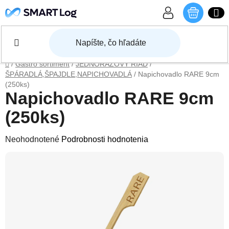
Prejsť na obsah
NÁKU
Domov
/
Gastro sortiment
/
JEDNORÁZOVÝ RIAD
/
ŠPÁRADLÁ,ŠPAJDLE,NAPICHOVADLÁ
/
Napichovadlo RARE 9cm
(250ks)
Napichovadlo RARE 9cm
(250ks)
Priemerné hodnotenie produktu je 0,0 z 5 hviezdičiek.
Neohodnotené
Podrobnosti hodnotenia