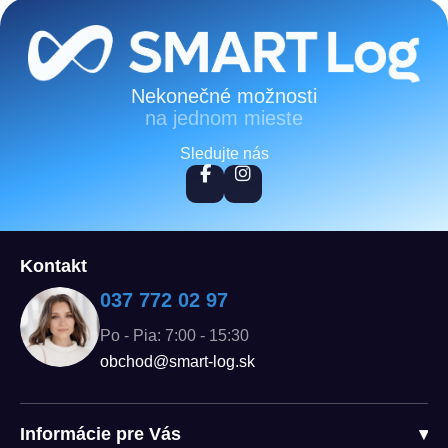
Zápätie
Nekonečné možnosti
na jednom mieste
Sledujte nás
Kontakt
037 772 02 97
Po - Pia: 7:00 - 15:30
obchod@smart-log.sk
Informácie pre Vás
▾