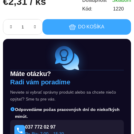
€2,31
/ ks
Dostupnosť
Skladom
Kód:
1220
Jednotková cena:
DO KOŠÍKA
Máte otázku?
Radi vám poradíme
Neviete si vybrať správny produkt alebo sa chcete niečo
opýtať? Sme tu pre vás.
Odpovedáme počas pracovných dní do niekoľkých
minút.
037 772 02 97
Po-Pia: 7:00 – 15:30