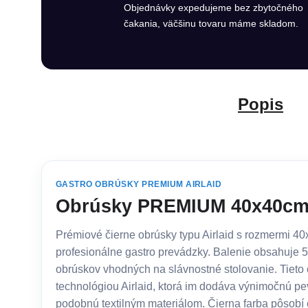
Objednávky expedujeme bez zbytočného
čakania, väčšinu tovaru máme skladom.
Popis
GASTRO OBRÚSKY PREMIUM AIRLAID
Obrúsky PREMIUM 40x40cm 
Prémiové čierne obrúsky typu Airlaid s rozmermi 4
profesionálne gastro prevádzky. Balenie obsahuje 
obrúskov vhodných na slávnostné stolovanie. Tieto
technológiou Airlaid, ktorá im dodáva výnimočnú pev
podobnú textilným materiálom. Čierna farba pôsobí 