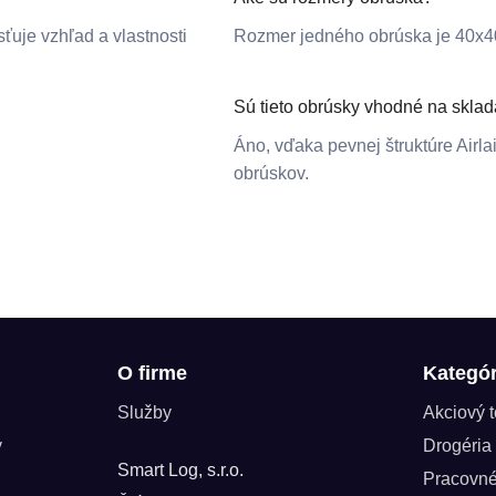
sťuje vzhľad a vlastnosti
Rozmer jedného obrúska je 40x4
Sú tieto obrúsky vhodné na skla
Áno, vďaka pevnej štruktúre Airla
obrúskov.
O firme
Kategór
Služby
Akciový 
y
Drogéria
Smart Log, s.r.o.
Pracovn