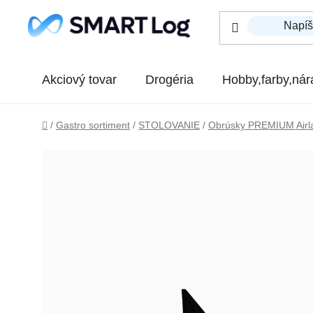
Prejsť na obsah
Akciový tovar
Drogéria
Hobby,farby,nár
Domov
/
Gastro sortiment
/
STOLOVANIE
/
Obrúsky PREMIUM Airl