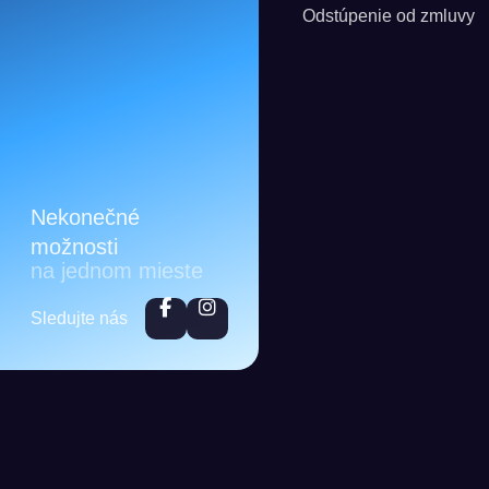
Odstúpenie od zmluvy
Nekonečné
možnosti
na jednom mieste
Sledujte nás