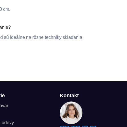
0 cm.
danie?
id sú ideálne na rôzne techniky skladania
ie
Kontakt
tovar
é odevy