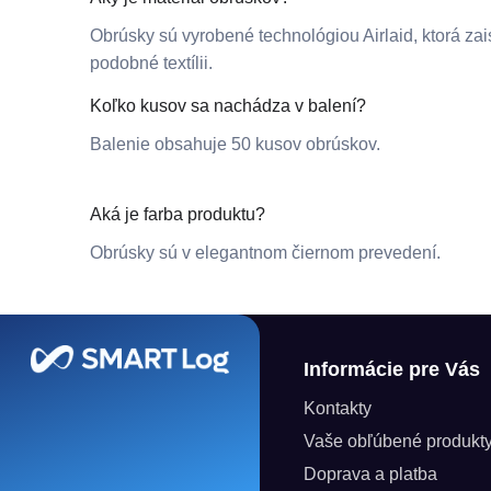
Obrúsky sú vyrobené technológiou Airlaid, ktorá zai
podobné textílii.
Koľko kusov sa nachádza v balení?
Balenie obsahuje 50 kusov obrúskov.
Aká je farba produktu?
Obrúsky sú v elegantnom čiernom prevedení.
Zápätie
Informácie pre Vás
Kontakty
Vaše obľúbené produkt
Doprava a platba