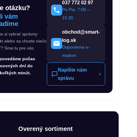
037 772 02 97
e otázku?
Po-Pia: 7:00 –
i vám
15:30
adíme
obchod@smart-
te si vybrať správny
log.sk
kt alebo sa chcete niečo
Odpovieme e-
ť? Sme tu pre vás.
mailom
povedáme počas
acovných dní do
Napíšte nám
koľkých minút.
›
správu
Overený sortiment