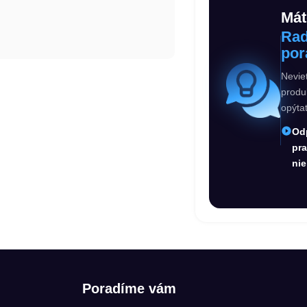
Mát
Rad
por
Nevie
produ
opýta
Od
pr
nie
Poradíme vám