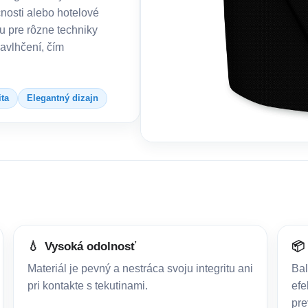
nosti alebo hotelové
u pre rôzne techniky
navlhčení, čím
ita
Elegantný dizajn
💧
Vysoká odolnosť
📦
Materiál je pevný a nestráca svoju integritu ani
Bal
pri kontakte s tekutinami.
efe
pre