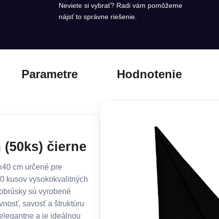
Neviete si vybrať? Radi vám pomôžeme
nájsť to správne riešenie.
Parametre
Hodnotenie
(50ks) čierne
0x40 cm určené pre
50 kusov vysokokvalitných
 obrúsky sú vyrobené
nosť, savosť a štruktúru
elegantne a je ideálnou