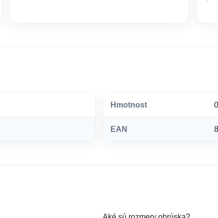
Hmotnost
0
EAN
Aké sú rozmery obrúska?