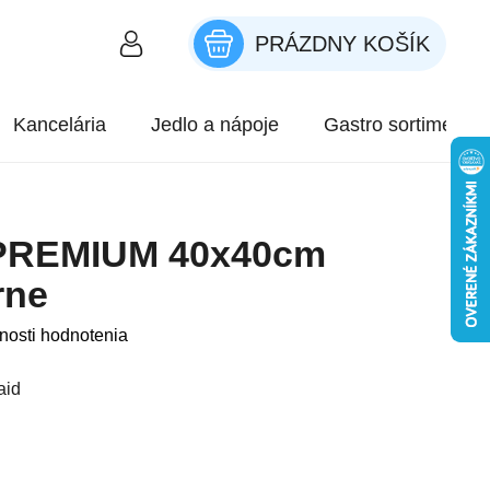
PRÁZDNY KOŠÍK
NÁKUPNÝ KOŠÍK
Kancelária
Jedlo a nápoje
Gastro sortiment
PREMIUM 40x40cm
rne
roduktu je 0,0 z 5 hviezdičiek.
nosti hodnotenia
aid