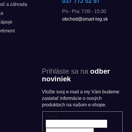
037 772 02 97
sť a záhrada
Po - Pia: 7:00 - 15:30
ia
obchod@smart-log.sk
Nápoje
rtiment
Prihláste sa na
odber
noviniek
Vložte svoj e-mail a my Vám budeme
zasielať informácie o nových
produktoch na našom e-shope.
Email