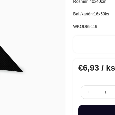
Rozmer: 40x40cm
Bal./kartón:16x50ks
WKOD89119
€6,93
/ k
Jednotková cena: