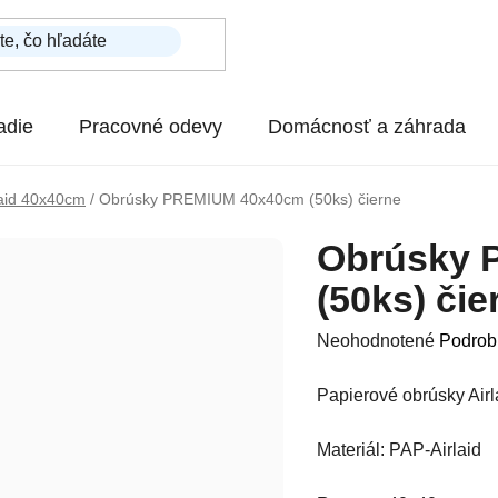
adie
Pracovné odevy
Domácnosť a záhrada
aid 40x40cm
/
Obrúsky PREMIUM 40x40cm (50ks) čierne
Obrúsky 
(50ks) čie
Priemerné hodnotenie p
Neohodnotené
Podrob
Papierové obrúsky Airl
Materiál: PAP-Airlaid