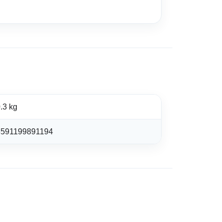
.3 kg
8591199891194