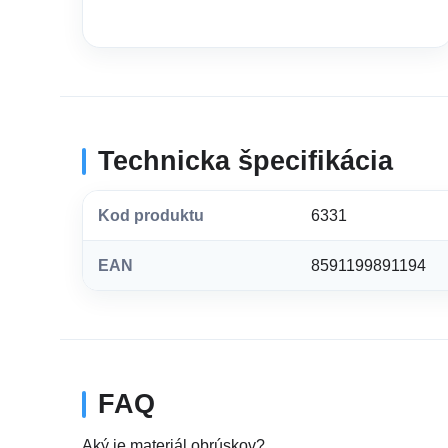
Technicka špecifikácia
Kod produktu
6331
EAN
8591199891194
FAQ
Aký je materiál obrúskov?