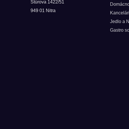
Štúrova 1422/51
Domácno
949 01 Nitra
Kancelár
Jedlo a 
Gastro so