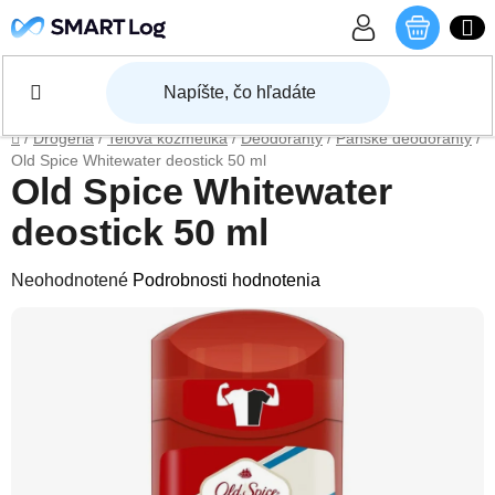
Prejsť na obsah
NÁKU
Domov
/
Drogéria
/
Telová kozmetika
/
Deodoranty
/
Pánske deodoranty
/
Old Spice Whitewater deostick 50 ml
Old Spice Whitewater
deostick 50 ml
Priemerné hodnotenie produktu je 0,0 z 5 hviezdičiek.
Neohodnotené
Podrobnosti hodnotenia