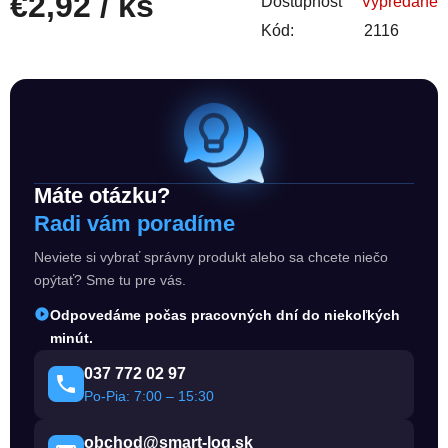
€2,92
/ ks
Dostupnosť
Vypredané
Kód:
2116
Jednotková cena:
Máte otázku?
Radi vám poradíme
Neviete si vybrať správny produkt alebo sa chcete niečo
opýtať? Sme tu pre vás.
Odpovedáme počas pracovných dní do niekoľkých
minút.
037 772 02 97
Po-Pia: 7:00 – 15:30
obchod@smart-log.sk