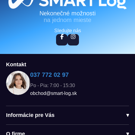
Zápätie
Nekonečné možnosti
na jednom mieste
Sledujte nás
Kontakt
037 772 02 97
Po - Pia: 7:00 - 15:30
obchod@smart-log.sk
Informácie pre Vás
▾
O firme
▾