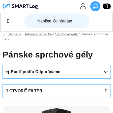
Prejsť na obsah
NÁKU
Domov
/
Drogéria
/
Telová kozmetika
/
Sprchové gély
/
Pánske sprchové
gély
Pánske sprchové gély
Radenie produktov
Radiť podľa:
Odporúčame
OTVORIŤ FILTER
Výpis produktov