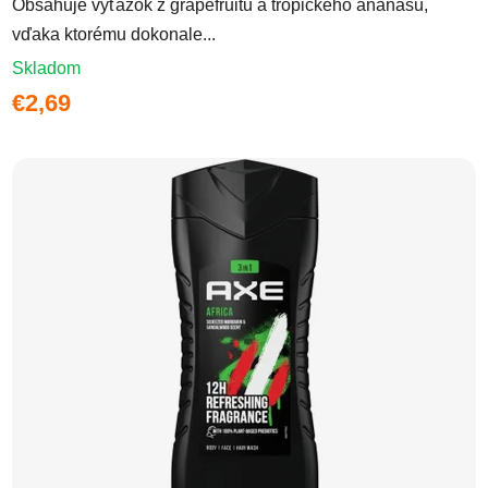
Obsahuje výťažok z grapefruitu a tropického ananásu,
vďaka ktorému dokonale...
Skladom
€2,69