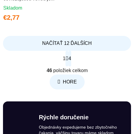
Skladom
€2,77
NAČÍTAŤ 12 ĎALŠÍCH
Stránkovanie
1
4
Ovládacie prvky výpisu
46
položiek celkom
HORE
Rýchle doručenie
Objednávky expedujeme bez zbytočného
čakania, väčšinu tovaru máme skladom.