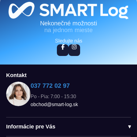
Zápätie
Nekonečné možnosti
na jednom mieste
Sledujte nás
Kontakt
037 772 02 97
Po - Pia: 7:00 - 15:30
obchod@smart-log.sk
Informácie pre Vás
▾