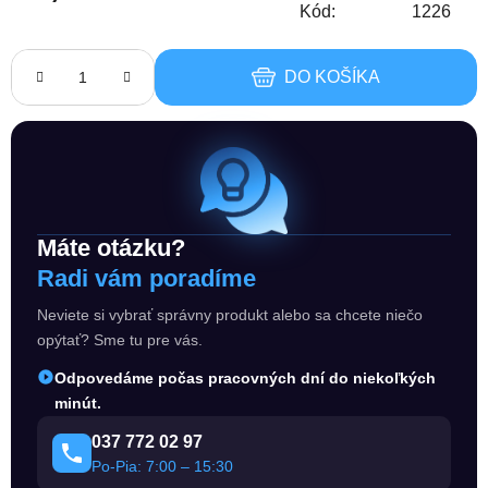
Kód:
1226
Jednotková cena:
DO KOŠÍKA
Máte otázku?
Radi vám poradíme
Neviete si vybrať správny produkt alebo sa chcete niečo
opýtať? Sme tu pre vás.
Odpovedáme počas pracovných dní do niekoľkých
minút.
037 772 02 97
Po-Pia: 7:00 – 15:30