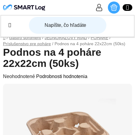
Prejsť na obsah
NÁKU
Domov
/
Gastro sortiment
/
JEDNORÁZOVÝ RIAD
/
POHÁRE
/
Príslušenstvo pre poháre
/
Podnos na 4 poháre 22x22cm (50ks)
Podnos na 4 poháre
22x22cm (50ks)
Priemerné hodnotenie produktu je 0,0 z 5 hviezdičiek.
Neohodnotené
Podrobnosti hodnotenia