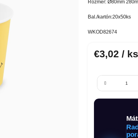
Rozmer:
Ø80mm 280ml
Bal./kartón:20x50ks
WKOD82674
€3,02
/ k
Jednotková cena:
Mát
Rad
por