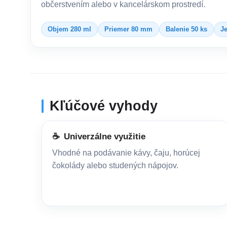
občerstvením alebo v kancelárskom prostredí.
Objem 280 ml
Priemer 80 mm
Balenie 50 ks
J
Kľúčové vyhody
☕
Univerzálne využitie
Vhodné na podávanie kávy, čaju, horúcej
čokolády alebo studených nápojov.