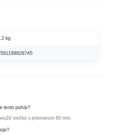
.2 kg
8591199826745
re tento pohár?
 použiť viečko s priemerom 80 mm.
oje?