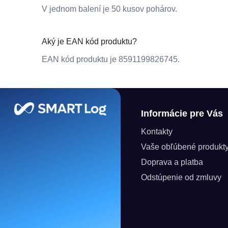
V jednom balení je 50 kusov pohárov.
Aký je EAN kód produktu?
EAN kód produktu je 8591199826745.
Zápätie
Informácie pre Vás
Kontakty
Vaše obľúbené produkt
Doprava a platba
Odstúpenie od zmluvy