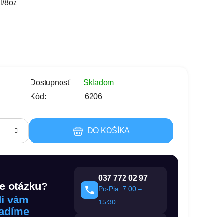
/8oz
s
Dostupnosť
Skladom
Kód:
6206
DO KOŠÍKA
037 772 02 97
e otázku?
Po-Pia: 7:00 –
i vám
15:30
adíme