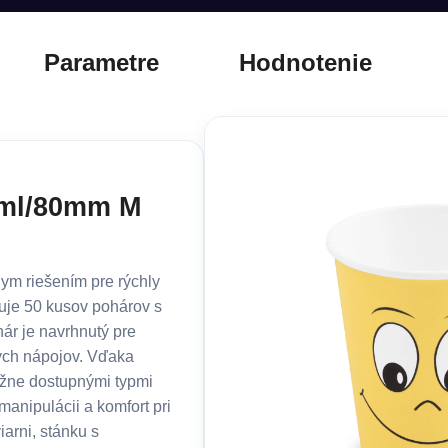
Parametre
Hodnotenie
0ml/80mm M
ym riešením pre rýchly
uje 50 kusov pohárov s
ár je navrhnutý pre
ných nápojov. Vďaka
ežne dostupnými typmi
manipulácii a komfort pri
iarni, stánku s