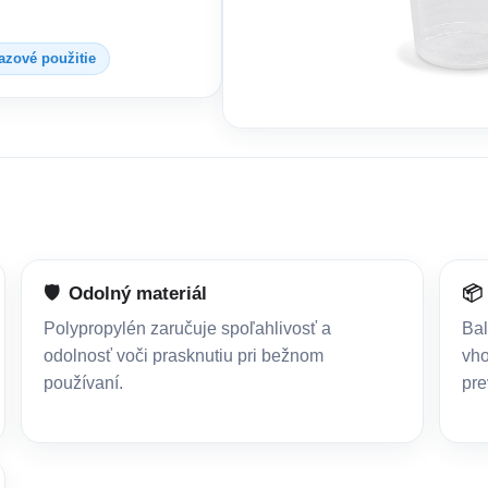
azové použitie
🛡️
Odolný materiál
📦
Polypropylén zaručuje spoľahlivosť a
Bal
odolnosť voči prasknutiu pri bežnom
vho
používaní.
pr