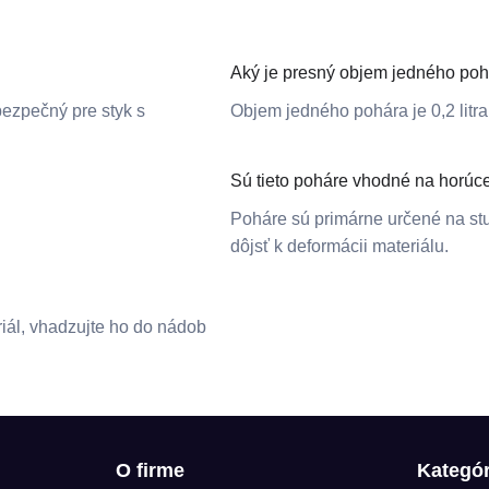
Aký je presný objem jedného po
bezpečný pre styk s
Objem jedného pohára je 0,2 litra
Sú tieto poháre vhodné na horúc
Poháre sú primárne určené na st
dôjsť k deformácii materiálu.
riál, vhadzujte ho do nádob
O firme
Kategór