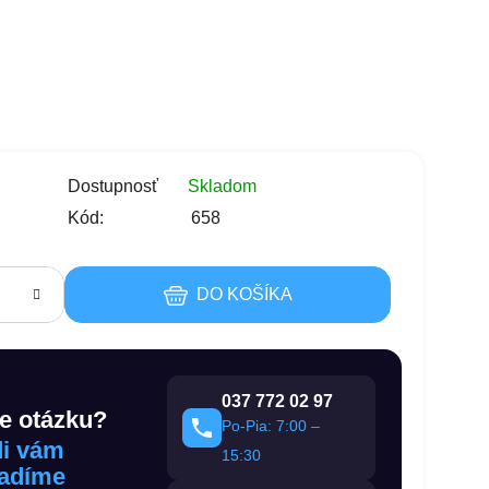
s
Dostupnosť
Skladom
Kód:
658
DO KOŠÍKA
037 772 02 97
e otázku?
Po-Pia: 7:00 –
i vám
15:30
adíme