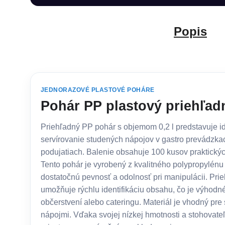
Popis
JEDNORAZOVÉ PLASTOVÉ POHÁRE
Pohár PP plastový priehľadn
Priehľadný PP pohár s objemom 0,2 l predstavuje id
servírovanie studených nápojov v gastro prevádzk
podujatiach. Balenie obsahuje 100 kusov praktický
Tento pohár je vyrobený z kvalitného polypropylénu
dostatočnú pevnosť a odolnosť pri manipulácii. Pri
umožňuje rýchlu identifikáciu obsahu, čo je výhodn
občerstvení alebo cateringu. Materiál je vhodný pre 
nápojmi. Vďaka svojej nízkej hmotnosti a stohovateľn