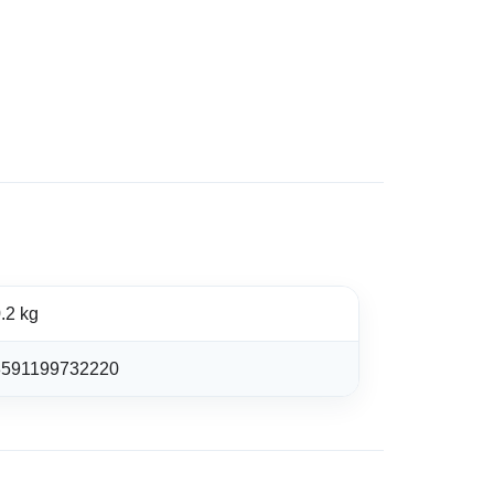
.2 kg
8591199732220