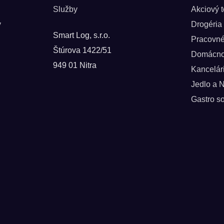
Služby
Akciový 
y
Drogéria
Smart Log, s.r.o.
Pracovn
Štúrova 1422/51
Domácno
949 01 Nitra
Kancelár
Jedlo a 
Gastro so