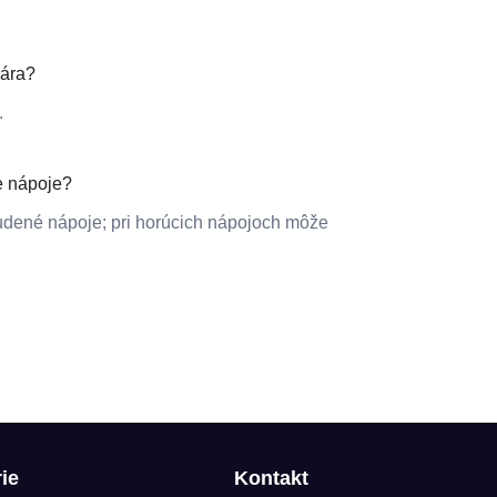
hára?
.
e nápoje?
udené nápoje; pri horúcich nápojoch môže
ie
Kontakt