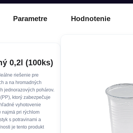
Parametre
Hodnotenie
ý 0,2l (100ks)
eálne riešenie pre
ach a na hromadných
ch jednorazových pohárov.
 (PP), ktorý zabezpečuje
ehľadné vyhotovenie
é najmä pri rýchlom
styk s potravinami a
osti je tento produkt