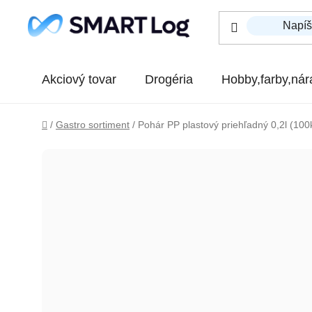
Prejsť na obsah
Akciový tovar
Drogéria
Hobby,farby,nár
Domov
/
Gastro sortiment
/
Pohár PP plastový priehľadný 0,2l (100