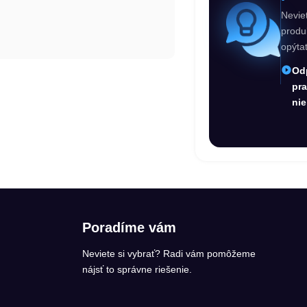
Nevie
produ
opýta
Od
pr
nie
Poradíme vám
Neviete si vybrať? Radi vám pomôžeme
nájsť to správne riešenie.