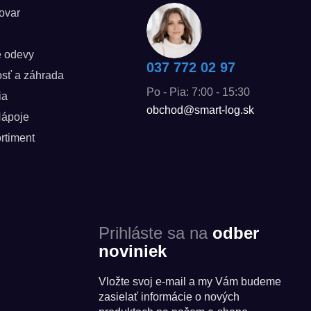
tovar
é odevy
037 772 02 97
sť a záhrada
Po - Pia: 7:00 - 15:30
ia
obchod@smart-log.sk
Nápoje
rtiment
Prihláste sa na
odber
noviniek
Vložte svoj e-mail a my Vám budeme
zasielať informácie o nových