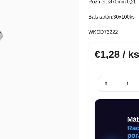
Rozmer:
Ø70mm 0,2L
Bal./kartón:30x100ks
WKOD73222
€1,28
/ k
Jednotková cena:
Mát
Rad
por