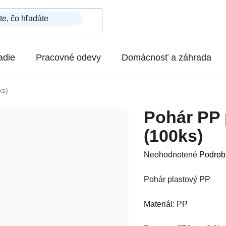
adie
Pracovné odevy
Domácnosť a záhrada
ks)
Pohár PP 
(100ks)
Priemerné hodnotenie p
Neohodnotené
Podrob
Pohár plastový PP
Materiál: PP