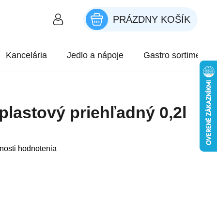
PRÁZDNY KOŠÍK
NÁKUPNÝ KOŠÍK
Kancelária
Jedlo a nápoje
Gastro sortiment
plastový priehľadný 0,2l
roduktu je 0,0 z 5 hviezdičiek.
nosti hodnotenia