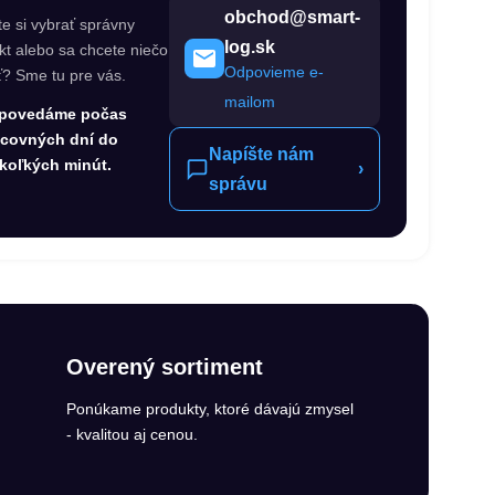
obchod@smart-
te si vybrať správny
log.sk
kt alebo sa chcete niečo
Odpovieme e-
ť? Sme tu pre vás.
mailom
povedáme počas
acovných dní do
Napíšte nám
koľkých minút.
›
správu
Overený sortiment
Ponúkame produkty, ktoré dávajú zmysel
- kvalitou aj cenou.