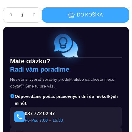
DO KOŠÍKA
Máte otázku?
Radi vám poradíme
Neviete si vybrať správny produkt alebo sa chcete niečo
opýtať? Sme tu pre vás.
Odpovedáme počas pracovných dní do niekoľkých
minút.
037 772 02 97
Po-Pia: 7:00 – 15:30